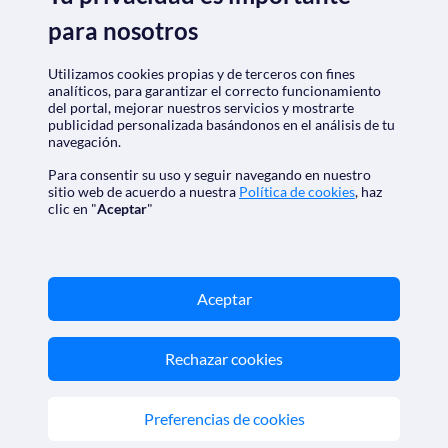
para nosotros
Nos acreditan
Utilizamos cookies propias y de terceros con fines
analíticos, para garantizar el correcto funcionamiento
del portal, mejorar nuestros servicios y mostrarte
publicidad personalizada basándonos en el análisis de tu
navegación.
Para consentir su uso y seguir navegando en nuestro
sitio web de acuerdo a nuestra
Política de cookies
, haz
clic en "
Aceptar
"
SoloCruceros.cl - Agencia de viajes online con número de
autorización GC 001818
Marca registrada de Aethalia Viajes y Cruceros S.L. C.I.F.
Aceptar
B60418605
© 2026 SoloCruceros.cl
Reservados todos los derechos.
Rechazar cookies
SoloCruceros.cl - Agencia de viajes online con número de
autorización GC 001818
Preferencias de cookies
Marca registrada de Aethalia Viajes y Cruceros S.L. C.I.F.
B60418605