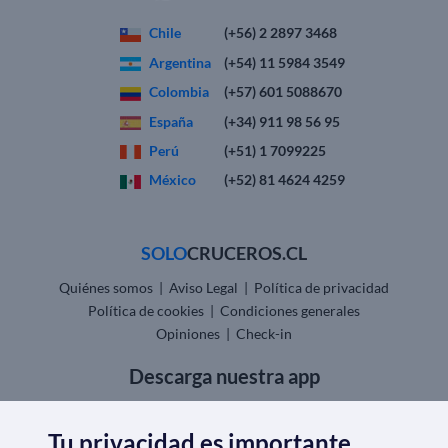
Chile
(+56) 2 2897 3468
Argentina
(+54) 11 5984 3549
Colombia
(+57) 601 5088670
España
(+34) 911 98 56 95
Perú
(+51) 1 7099225
México
(+52) 81 4624 4259
SOLO
CRUCEROS.CL
Quiénes somos
|
Aviso Legal
|
Política de privacidad
Política de cookies
|
Condiciones generales
Opiniones
|
Check-in
Descarga nuestra app
Tu privacidad es importante