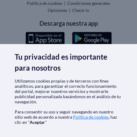
Política de cookies
|
Condiciones generales
Opiniones
|
Check-in
Descarga nuestra app
Tu privacidad es importante
Nos acreditan
para nosotros
Utilizamos cookies propias y de terceros con fines
analíticos, para garantizar el correcto funcionamiento
del portal, mejorar nuestros servicios y mostrarte
publicidad personalizada basándonos en el análisis de tu
navegación.
Para consentir su uso y seguir navegando en nuestro
sitio web de acuerdo a nuestra
Política de cookies
, haz
clic en "
Aceptar
"
SoloCruceros.cl - Agencia de viajes online con número de
autorización GC 001818
Marca registrada de Aethalia Viajes y Cruceros S.L. C.I.F.