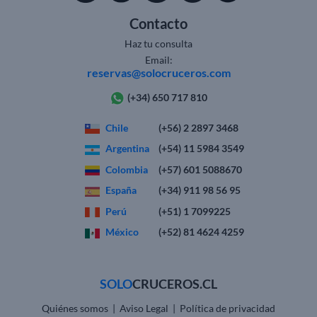
Contacto
Haz tu consulta
Email:
reservas@solocruceros.com
(+34) 650 717 810
Chile
(+56) 2 2897 3468
Argentina
(+54) 11 5984 3549
Colombia
(+57) 601 5088670
España
(+34) 911 98 56 95
Perú
(+51) 1 7099225
México
(+52) 81 4624 4259
SOLO
CRUCEROS.CL
Quiénes somos
|
Aviso Legal
|
Política de privacidad