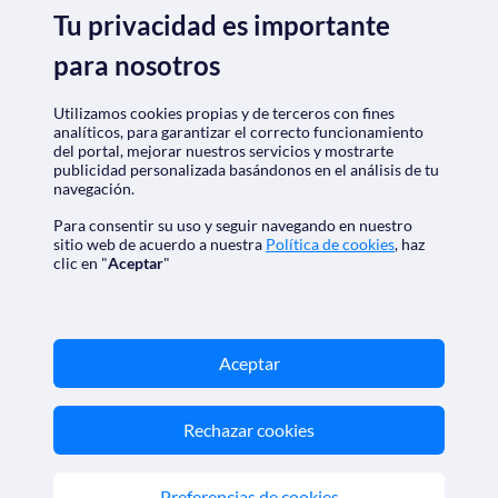
Marca registrada de Aethalia Viajes y Cruceros S.L. C.I.F.
Tu privacidad es importante
B60418605
para nosotros
© 2026 SoloCruceros.cl
Reservados todos los derechos.
Utilizamos cookies propias y de terceros con fines
SoloCruceros.cl - Agencia de viajes online con número de
analíticos, para garantizar el correcto funcionamiento
autorización GC 001818
del portal, mejorar nuestros servicios y mostrarte
Marca registrada de Aethalia Viajes y Cruceros S.L. C.I.F.
publicidad personalizada basándonos en el análisis de tu
B60418605
navegación.
©2026 SoloCruceros.cl
Reservados todos los derechos.
Para consentir su uso y seguir navegando en nuestro
sitio web de acuerdo a nuestra
Política de cookies
, haz
clic en "
Aceptar
"
Aceptar
Rechazar cookies
Preferencias de cookies