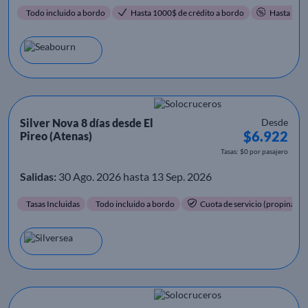
Todo incluido a bordo
Hasta 1000$ de crédito a bordo
Hasta 15%
Silver Nova 8 días desde El
Desde
$6.922
Pireo (Atenas)
Tasas: $0 por pasajero
Salidas:
30 Ago. 2026 hasta 13 Sep. 2026
Tasas Incluidas
Todo incluido a bordo
Cuota de servicio (propinas) i