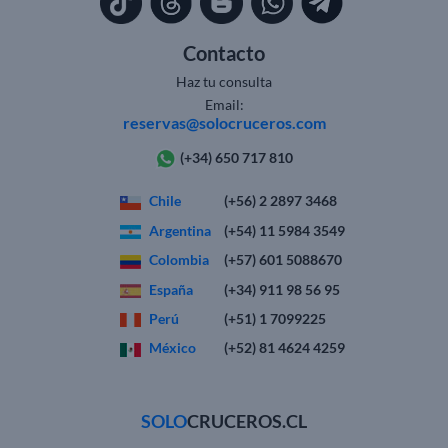
Contacto
Haz tu consulta
Email:
reservas@solocruceros.com
(+34) 650 717 810
Chile
(+56) 2 2897 3468
Argentina
(+54) 11 5984 3549
Colombia
(+57) 601 5088670
España
(+34) 911 98 56 95
Perú
(+51) 1 7099225
México
(+52) 81 4624 4259
SOLO
CRUCEROS.CL