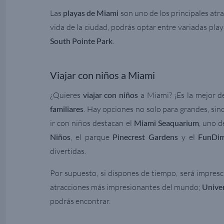
Las
playas de Miami
son uno de los principales atra
vida de la ciudad, podrás optar entre variadas pl
South Pointe Park
.
Viajar con niños a Miami
¿Quieres
viajar con niños
a Miami? ¡Es la mejor de
familiares
. Hay opciones no solo para grandes, sin
ir con niños destacan el
Miami Seaquarium
, uno d
Niños
, el parque
Pinecrest Gardens
y el
FunDim
divertidas.
Por supuesto, si dispones de tiempo, será impresc
atracciones más impresionantes del mundo;
Univer
podrás encontrar.