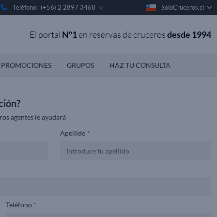
Teléfono: (+56) 2 2897 3468
SoloCruceros.cl
El portal
Nº1
en reservas de cruceros
desde 1994
PROMOCIONES
GRUPOS
HAZ TU CONSULTA
ción?
ros agentes le ayudará
Apellido
*
Teléfono
*