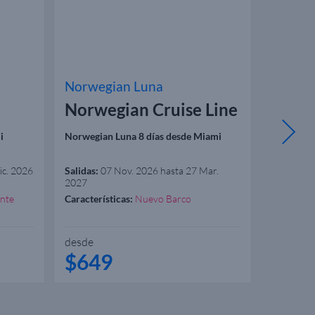
Norwegian Luna
Icon of
Norwegian Cruise Line
Royal
i
Norwegian Luna 8 días desde Miami
Icon of t
ic. 2026
Salidas:
07 Nov. 2026 hasta 27 Mar.
Salidas:
05
2027
ente
Características:
Nuevo Barco
Caracterís
Incluido
Garantiza
Spa
desde
desde
$649
$98