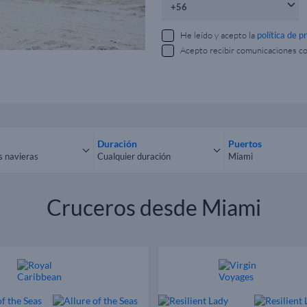
He leído y acepto la
política de p
Acepto recibir comunicaciones c
Duración
Puertos
s navieras
Cualquier duración
Miami
las navieras
Cualquier duración
Todos los puerto
Cruceros desde Miami