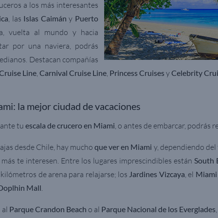
ceros a los más interesantes
ica
, las
Islas Caimán
y
Puerto
ca, vuelta al mundo y hacia
ar por una naviera, podrás
dianos. Destacan compañías
Cruise Line
,
Carnival Cruise Line
,
Princess Cruises
y
Celebrity Cru
mi: la mejor ciudad de vacaciones
ante tu
escala de crucero en Miami
, o antes de embarcar, podrás re
viajas desde Chile, hay mucho
que ver en Miami
y, dependiendo del 
 más te interesen. Entre los lugares imprescindibles están
South 
 kilómetros de arena para relajarse; los
Jardines Vizcaya
, el
Miami
Doplhin Mall
.
 al
Parque Crandon Beach
o al
Parque Nacional de los Everglades