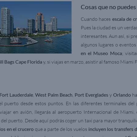
Cosas que no puedes
Cuando haces
escala de c
Pues la ciudad es un verda
interesantes. Aun así, si pr
algunos lugares o eventos
en el Museo Moca
; visi
ill Bags Cape Florida
y, si viajas en marzo, asistir al famoso Miami F
Fort Lauderdale
,
West Palm Beach
,
Port Everglades
y
Orlando
ha
el puerto desde estos puntos. En las diferentes terminales del
viajar en avión, llegarás al aeropuerto Internacional de Miami,
el puerto. Desde aquí podrás coger un taxi para mayor tranquil
dos en el crucero
que a parte de los vuelos
incluyen los transfers d