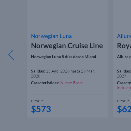
Norwegian Luna
Allur
Norwegian Cruise Line
Roy
Miami
Norwegian Luna 8 días desde Miami
Allure 
 Oct. 2026
Salidas:
15 Ago. 2026 hasta 26 Mar.
Salidas:
2028
2027
to
Características:
Nuevo Barco
Caracte
versión
Incluido
uevo
Garanti
desde
desde
$573
$6