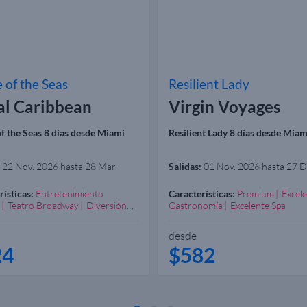
e of the Seas
Resilient Lady
al Caribbean
Virgin Voyages
of the Seas 8 días desde Miami
Resilient Lady 8 días desde Miam
22 Nov. 2026 hasta 28 Mar.
Salidas:
01 Nov. 2026 hasta 27 D
rísticas:
Entretenimiento
Características:
Premium
Excel
Teatro Broadway
Diversión
Gastronomía
Excelente Spa
zada
Excelente Spa
desde
24
$582