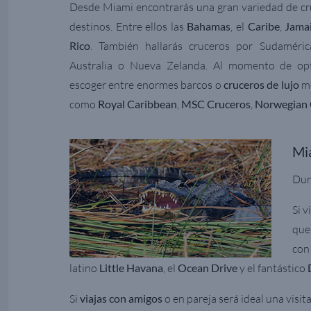
Desde Miami encontrarás una gran variedad de cru
destinos. Entre ellos las
Bahamas
, el
Caribe
,
Jama
Rico
. También hallarás cruceros por Sudaméri
Australia o Nueva Zelanda. Al momento de opt
escoger entre enormes barcos o
cruceros de lujo
me
como
Royal Caribbean
,
MSC Cruceros
,
Norwegian 
Mia
Dur
Si 
que
con
latino
Little Havana
, el
Ocean Drive
y el fantástico
Si
viajas con amigos
o en pareja será ideal una visita