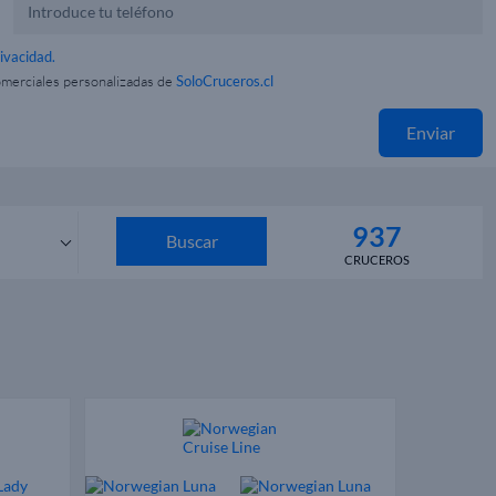
rivacidad.
omerciales personalizadas de
SoloCruceros.cl
Enviar
937
Buscar
CRUCEROS
s