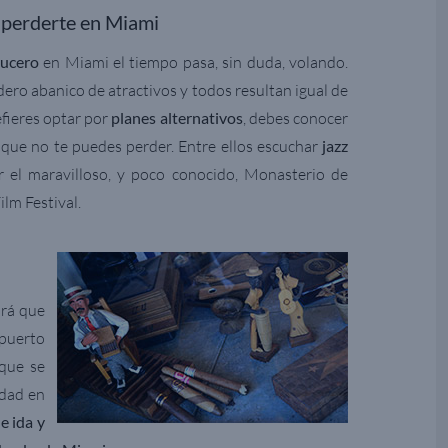
 perderte en Miami
rucero
en Miami el tiempo pasa, sin duda, volando.
dero abanico de atractivos y todos resultan igual de
efieres optar por
planes alternativos
, debes conocer
 que no te puedes perder. Entre ellos escuchar
jazz
tar el maravilloso, y poco conocido, Monasterio de
ilm Festival.
rá que
 puerto
 que se
idad en
e ida y