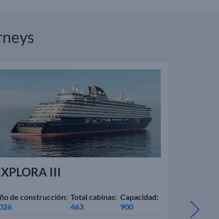
rneys
XPLORA III
EXPLO
ño de construcción:
Total cabinas:
Capacidad:
Año de con
026
463
900
2027