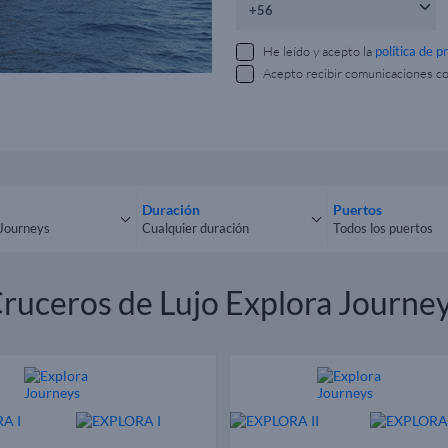
He leído y acepto la
política de p
Acepto recibir comunicaciones c
Duración
Puertos
 Journeys
Cualquier duración
Todos los puertos
las navieras
Cualquier duración
Todos los puerto
ruceros de Lujo Explora Journe