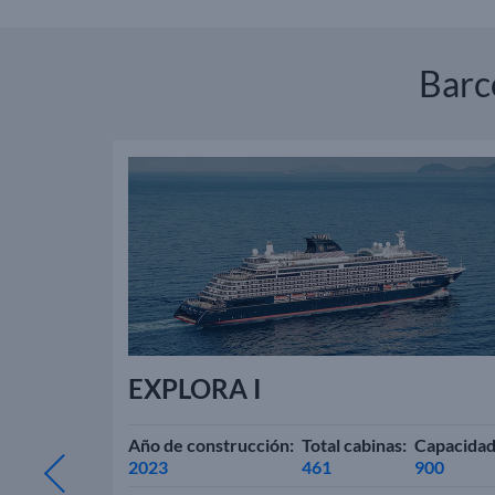
Barc
EXPLORA I
apacidad:
Año de construcción:
Total cabinas:
Capacidad
922
2023
461
900