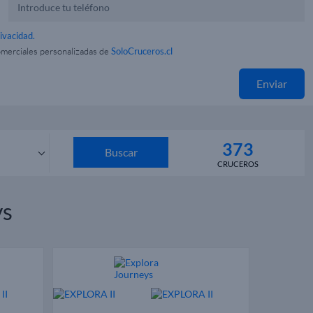
rivacidad.
omerciales personalizadas de
SoloCruceros.cl
Enviar
373
Buscar
CRUCEROS
s
ys