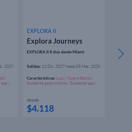
EXPLORA II
EXPLOR
Explora Journeys
Explo
EXPLORA II 8 días desde Miami
EXPLORA I
(España)
ic. 2027
Salidas:
12 Dic. 2027 hasta 05 Mar. 2028
Salidas:
28
co
Características:
Lujo
Nuevo Barco
Caracterís
 spa
Excelente gastronomía
Excelente spa
Excelente
Experiencia gastronómica
Experienc
desde
desde
$4.118
$4.5