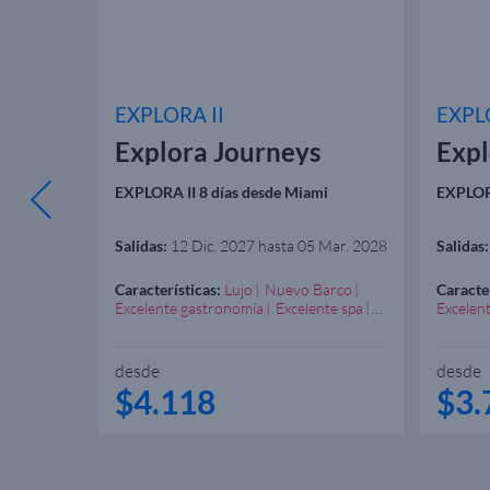
EXPLORA II
EXPL
Explora Journeys
Expl
g Kong
EXPLORA II 8 días desde Miami
EXPLORA
Salidas:
12 Dic. 2027 hasta 05 Mar. 2028
Salidas:
arco
Características:
Lujo
Nuevo Barco
Caracter
Excelente gastronomía
Excelente spa
Excelen
Experiencia gastronómica
Experie
desde
desde
$4.118
$3.