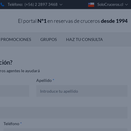
Teléfono: (+56) 2 2897 3468
SoloCruceros.cl
El portal
Nº1
en reservas de cruceros
desde 1994
PROMOCIONES
GRUPOS
HAZ TU CONSULTA
ción?
ros agentes le ayudará
Apellido
*
Teléfono
*