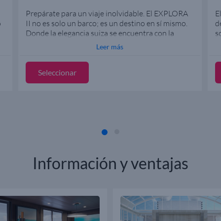
Prepárate para un viaje inolvidable. El EXPLORA
E
o
II no es solo un barco; es un destino en sí mismo.
d
Donde la elegancia suiza se encuentra con la
s
artesanía europea moderna. Cuatro piscinas, un
m
Leer más
gran espacio de lujo al aire libre, gastronomía de
a
cinco estrellas y una experiencia inigualable te
P
a
esperan.
Seleccionar
b
h
Descubre lo que significa viajar más allá del
r
horizonte. ¿Listo para saber más?
L
c
n
R
E
a
s
c
Información y ventajas