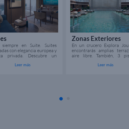
tes
Zonas Exteriores
a siempre en Suite. Suites
En un crucero Explora Jou
adas con elegancia europea y
encontrarás amplias terraz
aza privada. Descubre un
aire libre. También, 3 pis
ño único e íntimo, con
exteriores y 1 piscina cubier
Leer más
Leer más
ios amplios para el relax.
un techo de vidrio retrá
Además, encuentra bañer
hidromasaje que podrás h
tanto en interiores co
exteriores de cualquier 
Explora Journeys.