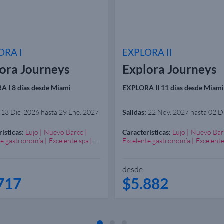
ORA I
EXPLORA II
ora Journeys
Explora Journeys
 I 8 días desde Miami
EXPLORA II 11 días desde Miami
13 Dic. 2026 hasta 29 Ene. 2027
Salidas:
22 Nov. 2027 hasta 02 D
ísticas:
Lujo
Nuevo Barco
Características:
Lujo
Nuevo Bar
te gastronomía
Excelente spa
Excelente gastronomía
Excelente
ncia gastronómica
Experiencia gastronómica
desde
717
$5.882