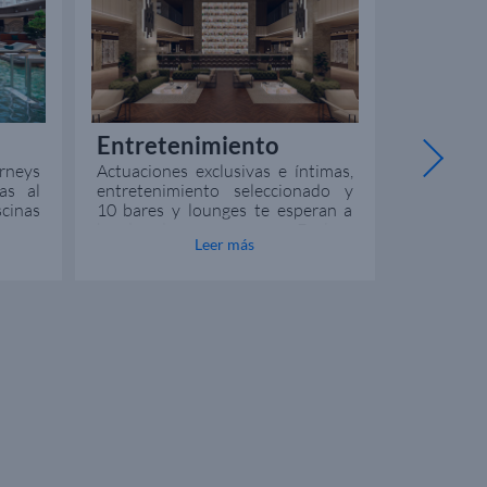
Entretenimiento
Alta G
rneys
Actuaciones exclusivas e íntimas,
Deléitat
as al
entretenimiento seleccionado y
gastro
cinas
10 bares y lounges te esperan a
Product
ta con
bordo de un crucero Explora
excepci
Leer más
ctil.
Journeys.
talentosos
as de
platos ú
allar
escoger 
mo en
culinarias.
barco