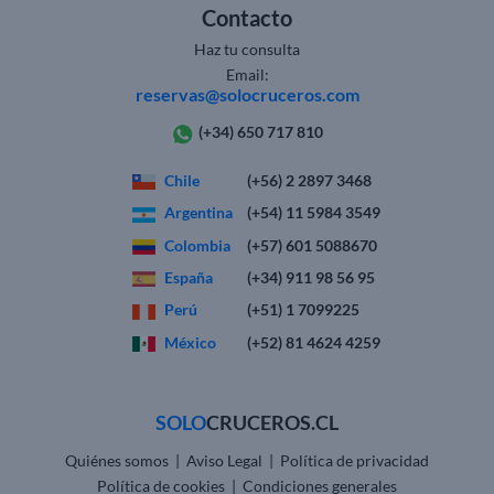
Contacto
Haz tu consulta
Email:
reservas@solocruceros.com
(+34) 650 717 810
Chile
(+56) 2 2897 3468
Argentina
(+54) 11 5984 3549
Colombia
(+57) 601 5088670
España
(+34) 911 98 56 95
Perú
(+51) 1 7099225
México
(+52) 81 4624 4259
SOLO
CRUCEROS.CL
Quiénes somos
|
Aviso Legal
|
Política de privacidad
Política de cookies
|
Condiciones generales