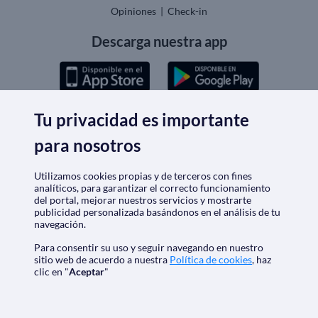
Opiniones
|
Check-in
Descarga nuestra app
Tu privacidad es importante
Nos acreditan
para nosotros
Utilizamos cookies propias y de terceros con fines
analíticos, para garantizar el correcto funcionamiento
del portal, mejorar nuestros servicios y mostrarte
publicidad personalizada basándonos en el análisis de tu
navegación.
Para consentir su uso y seguir navegando en nuestro
sitio web de acuerdo a nuestra
Política de cookies
, haz
clic en "
Aceptar
"
SoloCruceros.cl - Agencia de viajes online con número de
autorización GC 001818
Marca registrada de Aethalia Viajes y Cruceros S.L. C.I.F.
B60418605