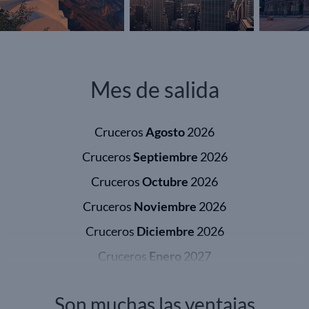
Mes de salida
Cruceros
Agosto
2026
Cruceros
Septiembre
2026
Cruceros
Octubre
2026
Cruceros
Noviembre
2026
Cruceros
Diciembre
2026
Cruceros
Enero
2027
Cruceros
Febrero
2027
Son muchas las ventajas
Cruceros
Marzo
2027