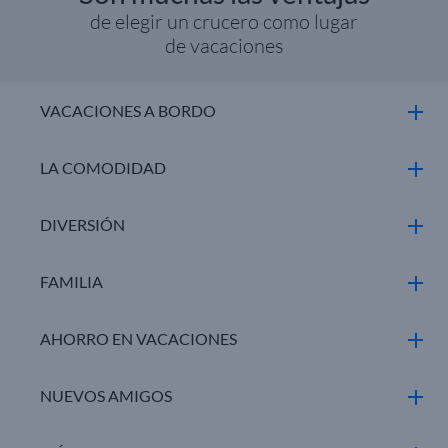
de elegir un crucero como lugar
Cruceros
Abril
2027
de vacaciones
Cruceros
Mayo
2027
Cruceros
Junio
2027
VACACIONES A BORDO
Cruceros
Julio
2027
LA COMODIDAD
Cruceros
Agosto
2027
Cruceros
Septiembre
2027
DIVERSIÓN
Cruceros
Octubre
2027
FAMILIA
Cruceros
Noviembre
2027
Cruceros
Diciembre
2027
AHORRO EN VACACIONES
NUEVOS AMIGOS