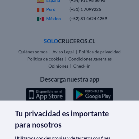
España
(+34) 911 98 56 95
Perú
(+51) 1 7099225
México
(+52) 81 4624 4259
SOLO
CRUCEROS.CL
Quiénes somos
|
Aviso Legal
|
Política de privacidad
Política de cookies
|
Condiciones generales
Opiniones
|
Check-in
Descarga nuestra app
Tu privacidad es importante
Nos acreditan
para nosotros
Utilizamos cookies propias y de terceros con fines