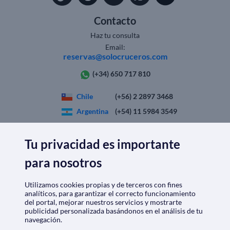
Contacto
Haz tu consulta
Email:
reservas@solocruceros.com
(+34) 650 717 810
Chile
(+56) 2 2897 3468
Argentina
(+54) 11 5984 3549
Colombia
(+57) 601 5088670
Tu privacidad es importante
España
(+34) 911 98 56 95
Perú
(+51) 1 7099225
para nosotros
México
(+52) 81 4624 4259
Utilizamos cookies propias y de terceros con fines
analíticos, para garantizar el correcto funcionamiento
del portal, mejorar nuestros servicios y mostrarte
SOLO
CRUCEROS.CL
publicidad personalizada basándonos en el análisis de tu
navegación.
Quiénes somos
|
Aviso Legal
|
Política de privacidad