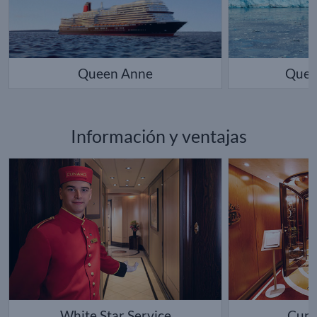
Queen Anne
Quee
Información y ventajas
White Star Service
Cuna