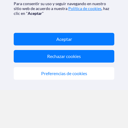
Para consentir su uso y seguir navegando en nuestro
Política de cookies
|
Condiciones generales
sitio web de acuerdo a nuestra
Política de cookies
, haz
Opiniones
|
Check-in
clic en "
Aceptar
"
Descarga nuestra app
Aceptar
Rechazar cookies
Nos acreditan
Preferencias de cookies
SoloCruceros.cl - Agencia de viajes online con número de
autorización GC 001818
Marca registrada de Aethalia Viajes y Cruceros S.L. C.I.F.