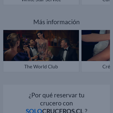
Más información
The World Club
Créd
¿Por qué reservar tu
crucero con
SOLO
CRUCEROS.CL
?