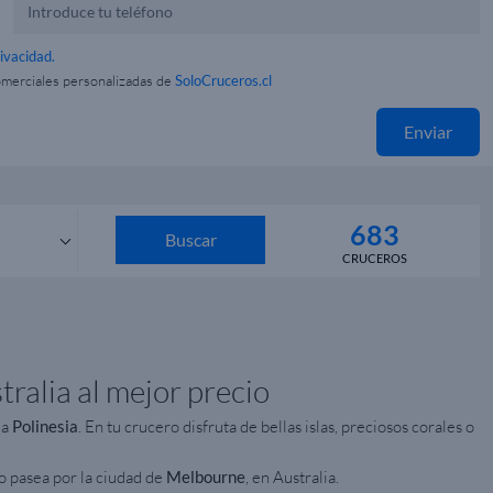
rivacidad.
omerciales personalizadas de
SoloCruceros.cl
Enviar
683
Buscar
CRUCEROS
s
ralia al mejor precio
la
Polinesia
. En tu crucero disfruta de bellas islas, preciosos corales o
 o pasea por la ciudad de
Melbourne
, en Australia.