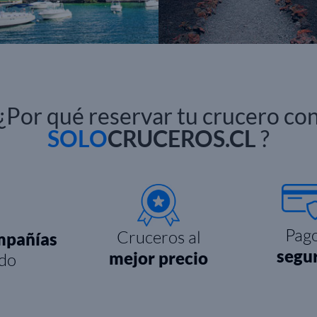
¿Por qué reservar tu crucero co
SOLO
CRUCEROS.CL
?
Pag
Cruceros al
mpañías
segu
mejor precio
do