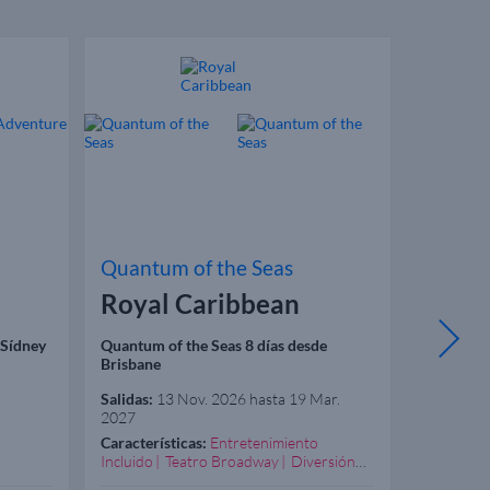
Quantum of the Seas
Azamar
Royal Caribbean
Azama
 Sídney
Quantum of the Seas 8 días desde
Azamara P
Brisbane
Salidas:
13 Nov. 2026 hasta 19 Mar.
Salidas:
1
2027
Características:
Entretenimiento
Caracterís
Incluido
Teatro Broadway
Diversión
Lujo
Garantizada
Excelente Spa