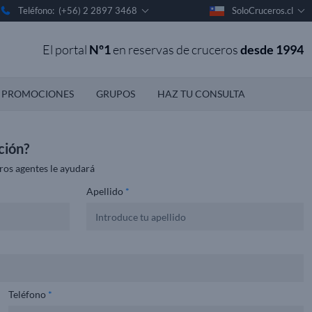
Teléfono: (+56) 2 2897 3468
SoloCruceros.cl
El portal
Nº1
en reservas de cruceros
desde 1994
PROMOCIONES
GRUPOS
HAZ TU CONSULTA
ción?
ros agentes le ayudará
Apellido
*
Teléfono
*