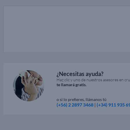
¿Necesitas ayuda?
Haz clic y uno de nuestros asesores en cr
te llamará gratis.
o si lo prefieres, llámanos tú
(+56) 2 2897 3468
|
(+34) 911 935 6