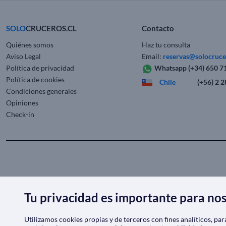
SOLO
CRUCEROS
.CL
Contacto
Quiénes somos
Haz tu consulta
Aviso Legal
Email:
reservas@solocruc
Política de privacidad
Whatsapp
(+34) 650 7
Política de cookies
Chile
(+56) 2 
Condiciones generales
Opiniones
Check-in
Tu privacidad es importante para no
Utilizamos cookies propias y de terceros con fines analíticos, pa