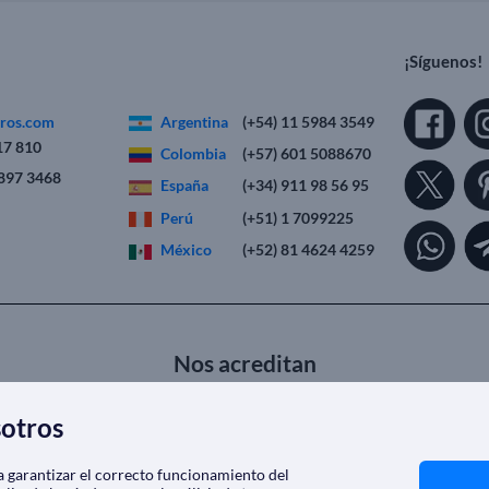
¡Síguenos!
eros.com
Argentina
(+54) 11 5984 3549
17 810
Colombia
(+57) 601 5088670
2897 3468
España
(+34) 911 98 56 95
Perú
(+51) 1 7099225
México
(+52) 81 4624 4259
Nos acreditan
sotros
ra garantizar el correcto funcionamiento del