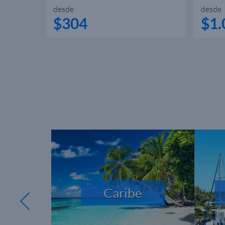
desde
desde
$304
$1.
neo
Caribe