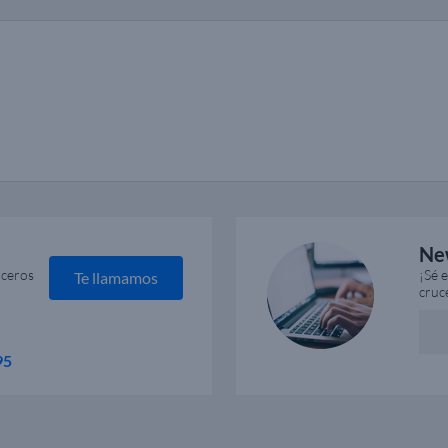
Ne
uceros
¡Sé 
Te llamamos
cruc
95