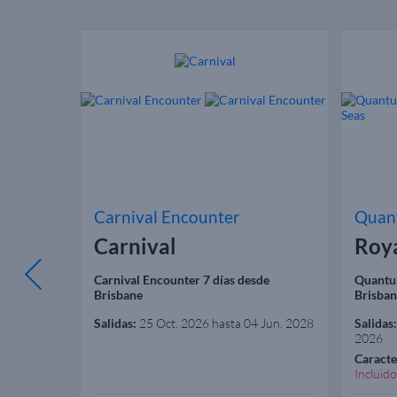
Carnival Encounter
Quant
Carnival
Roy
sde
Carnival Encounter 7 días desde
Quantum
Brisbane
Brisba
Salidas:
25 Oct. 2026 hasta 04 Jun. 2028
Salidas:
2026
to
Caracte
versión
Incluido
Garanti