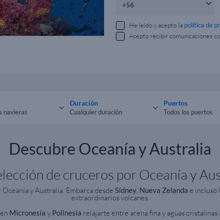
He leído y acepto la
política de p
Acepto recibir comunicaciones c
Duración
Puertos
s navieras
Cualquier duración
Todos los puertos
las navieras
Cualquier duración
Todos los puerto
Descubre Oceanía y Australia
lección de cruceros por Oceanía y Aust
r Oceanía y Australia. Embarca desde
Sídney
,
Nueva Zelanda
e incluso 
extraordinarios volcanes.
 en
Micronesia
y
Polinesia
relajarte entre arena fina y aguas cristalinas