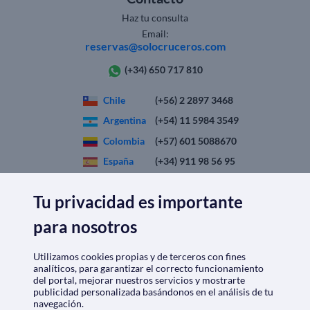
Haz tu consulta
Email:
reservas@solocruceros.com
(+34) 650 717 810
Chile
(+56) 2 2897 3468
Argentina
(+54) 11 5984 3549
Colombia
(+57) 601 5088670
España
(+34) 911 98 56 95
Perú
(+51) 1 7099225
Tu privacidad es importante
México
(+52) 81 4624 4259
para nosotros
SOLO
CRUCEROS.CL
Utilizamos cookies propias y de terceros con fines
analíticos, para garantizar el correcto funcionamiento
Quiénes somos
|
Aviso Legal
|
Política de privacidad
del portal, mejorar nuestros servicios y mostrarte
publicidad personalizada basándonos en el análisis de tu
Política de cookies
|
Condiciones generales
navegación.
Opiniones
|
Check-in