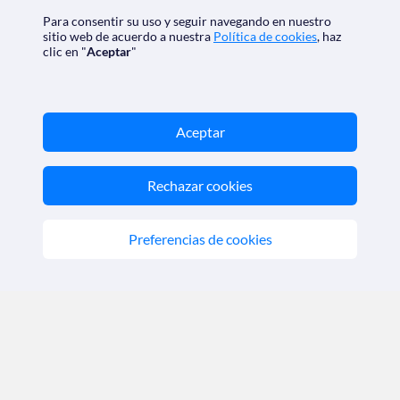
Para consentir su uso y seguir navegando en nuestro
Descarga nuestra app
sitio web de acuerdo a nuestra
Política de cookies
, haz
clic en "
Aceptar
"
Aceptar
Nos acreditan
Rechazar cookies
Preferencias de cookies
SoloCruceros.cl - Agencia de viajes online con número de
autorización GC 001818
Marca registrada de Aethalia Viajes y Cruceros S.L. C.I.F.
B60418605