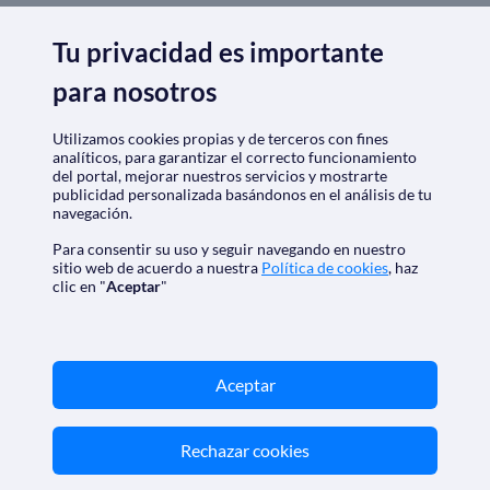
Tu privacidad es importante
SOLO
CRUCEROS.CL
para nosotros
Quiénes somos
|
Aviso Legal
|
Política de privacidad
Política de cookies
|
Condiciones generales
Utilizamos cookies propias y de terceros con fines
Opiniones
|
Check-in
analíticos, para garantizar el correcto funcionamiento
del portal, mejorar nuestros servicios y mostrarte
Descarga nuestra app
publicidad personalizada basándonos en el análisis de tu
navegación.
Para consentir su uso y seguir navegando en nuestro
sitio web de acuerdo a nuestra
Política de cookies
, haz
clic en "
Aceptar
"
Nos acreditan
Aceptar
Rechazar cookies