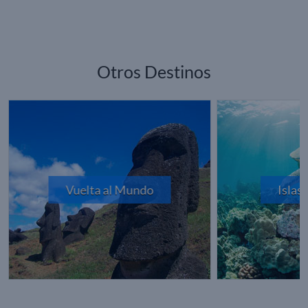
Otros Destinos
Vuelta al Mundo
Islas