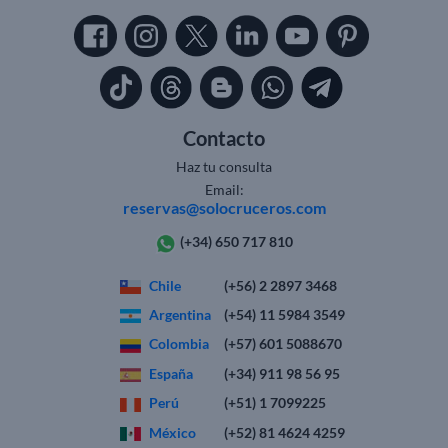
Contacto
Haz tu consulta
Email:
reservas@solocruceros.com
(+34) 650 717 810
Chile
(+56) 2 2897 3468
Argentina
(+54) 11 5984 3549
Colombia
(+57) 601 5088670
España
(+34) 911 98 56 95
Perú
(+51) 1 7099225
México
(+52) 81 4624 4259