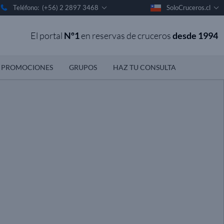
Teléfono: (+56) 2 2897 3468
SoloCruceros.cl
El portal
Nº1
en reservas de cruceros
desde 1994
PROMOCIONES
GRUPOS
HAZ TU CONSULTA