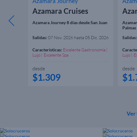
Azamara Journey
Azam
Azamara Cruises
Aza
Azamara Journey 8 días desde San Juan
Azamara
Palmas 
Salidas:
07 Nov. 2026 hasta 05 Dic. 2026
Salidas:
tronomía
Características:
Excelente Gastronomía
Caracte
Lujo
Excelente Spa
Lujo
E
desde
desde
$1.309
$1.
Ver 