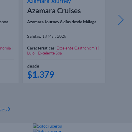
Azamara Journey
Azamar
Azamara Cruises
Azama
isboa
Azamara Journey 8 días desde Málaga
Azamara J
Bridgetow
Salidas:
18 Mar. 2028
Salidas:
1
onomía
Características:
Excelente Gastronomía
Caracterís
Lujo
Excelente Spa
Lujo
Exce
desde
desde
$1.379
$1.1
ises