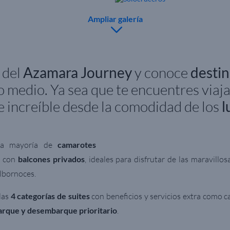
Ampliar galería
 del
Azamara Journey
y conoce
destin
 medio. Ya sea que te encuentres viaj
je increíble desde la comodidad de los
l
la mayoría de
camarotes
n con
balcones privados
, ideales para disfrutar de las maravillo
albornoces.
las
4 categorías de suites
con beneficios y servicios extra como c
rque y desembarque prioritario
.