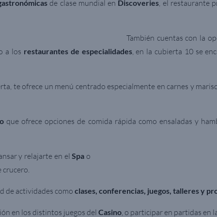
gastronómicas
de clase mundial en
Discoveries
, el restaurante 
También cuentas con la op
o a los
restaurantes de especialidades
, en la cubierta 10 se en
erta, te ofrece un menú centrado especialmente en carnes y mari
io
que ofrece opciones de comida rápida como ensaladas y ham
ansar y relajarte en el
Spa
o
e crucero.
d de actividades como
clases, conferencias, juego
s, talleres y p
ón en los distintos juegos del
Casino
, o participar en partidas en l