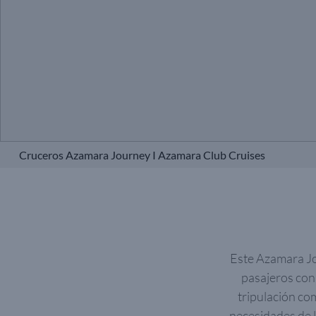
Cruceros Azamara Journey I Azamara Club Cruises
Este Azamara Jo
pasajeros con
tripulación co
necesidades de 