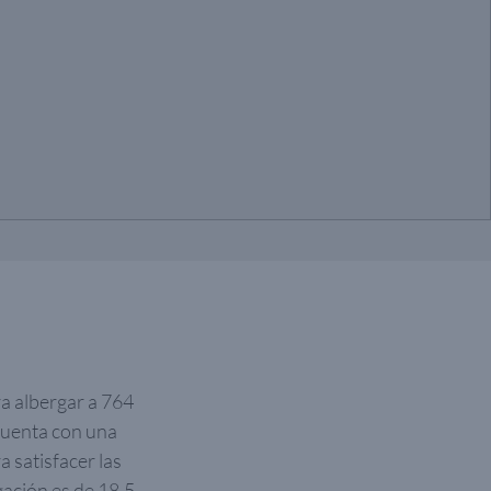
a albergar a 764
Cuenta con una
 satisfacer las
ación es de 18,5