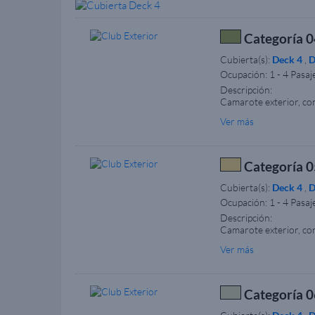
Categoría 04
Cubierta(s):
Deck 4
,
D
Ocupación:
1 - 4 Pasaj
Descripción:
Camarote exterior, co
camarotes disponen de 
Ver más
bajo las lámparas de 
categoría de camarote,
ilustrativos.
Categoría 05
Cubierta(s):
Deck 4
,
D
Ocupación:
1 - 4 Pasaj
Descripción:
Camarote exterior, co
camarotes disponen de 
Ver más
bajo las lámparas de 
camarotes adaptados pa
seleccionar la categor
formulario de necesida
Categoría 06
muebles pueden variar 