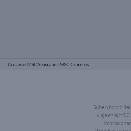
Cruceros MSC Seascape I MSC Cruceros
Sube a bordo del 
viaje en el MSC
impresionan
Broadway o de su