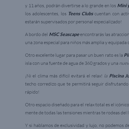
y 11 años, podrán divertirse a lo grande en los
Mini 
los adolescentes, los
Teens Clubs
cuentan con acti
estarán supervisados por personal especializado!
A bordo del
MSC Seascape
encontrarás las atraccion
una zona especial para niños más amplia y equipada co
Otro excelente lugar para pasar un buen rato es la
Pi
isla con una fuente de agua de 360 grados y una
nuev
¡Ni el clima más difícil evitará el relax!
la
Piscina J
techo corredizo que te permitirá seguir disfrutando
rápido!
Otro espacio diseñado para el relax total es el icónic
mente de todas las tensiones mientras te rodeas del lu
Y si hablamos de exclusividad y lujo, no podemos d