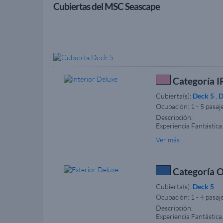
Cubiertas del MSC Seascape
Categoría IR
Cubierta(s):
Deck 5
,
D
Ocupación:
1 - 5 pasaj
Descripción:
Experiencia Fantástica
triple/cuádruple, en c
Ver más
interactiva, teléfono,
con necesidades especia
documentación acredita
por la compañía navier
Categoría O
imágenes. La imagen se
Cubierta(s):
Deck 5
Ocupación:
1 - 4 pasaj
Descripción:
Experiencia Fantástica