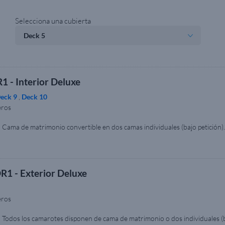
Selecciona una cubierta
1 - Interior Deluxe
eck 9
,
Deck 10
eros
. Cama de matrimonio convertible en dos camas individuales (bajo petición
amas abatibles. Cuarto de baño con ducha. Tocador con secador de pelo. Acce
 minibar y caja fuerte. Tamaño aproximado del camarote: 14 m². Esta categ
les y están identificados con el símbolo de silla de ruedas. Comprueba la di
tiva que justifique el uso de este tipo de camarotes, además de cumpliment
a. Nota: Dentro de la misma categoría de camarote, el tamaño, la disposició
R1 - Exterior Deluxe
 muestra únicamente con fines ilustrativos.
eros
. Todos los camarotes disponen de cama de matrimonio o dos individuales (b