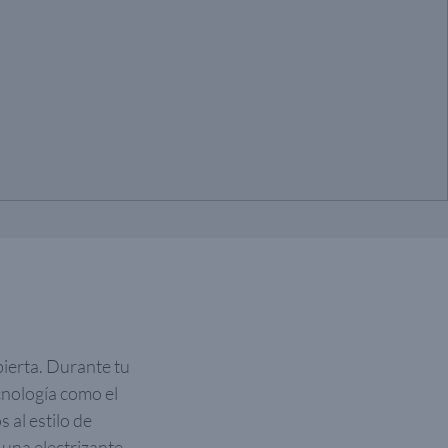
bierta. Durante tu
cnología como el
al estilo de
 una electrizante