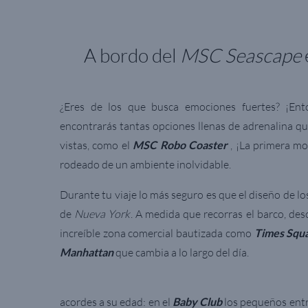
A bordo del
MSC Seascape
¿Eres de los que busca emociones fuertes? ¡Ent
encontrarás tantas opciones llenas de adrenalina que
vistas, como el
MSC Robo Coaster
, ¡La primera mo
rodeado de un ambiente inolvidable.
Durante tu viaje lo más seguro es que el diseño de l
de
Nueva York
. A medida que recorras el barco, des
increíble zona comercial bautizada como
Times Squ
Manhattan
que cambia a lo largo del día.
acordes a su edad: en el
Baby Club
los pequeños entr