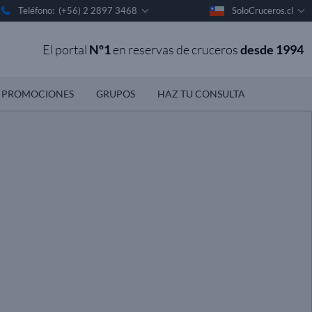
Teléfono: (+56) 2 2897 3468
SoloCruceros.cl
El portal
Nº1
en reservas de cruceros
desde 1994
PROMOCIONES
GRUPOS
HAZ TU CONSULTA