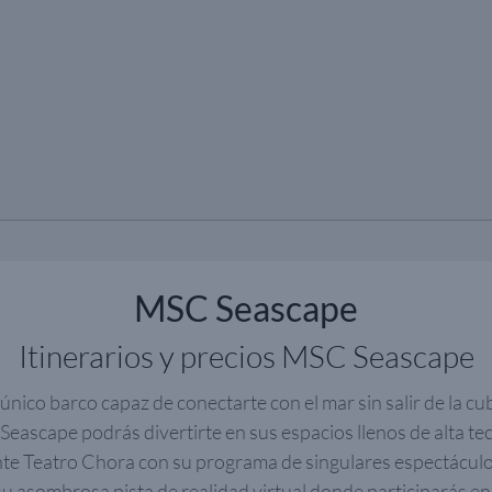
MSC Seascape
Itinerarios y precios MSC Seascape
único barco capaz de conectarte con el mar sin salir de la cu
 Seascape podrás divertirte en sus espacios llenos de alta te
te Teatro Chora con su programa de singulares espectáculos 
 asombrosa pista de realidad virtual donde participarás en