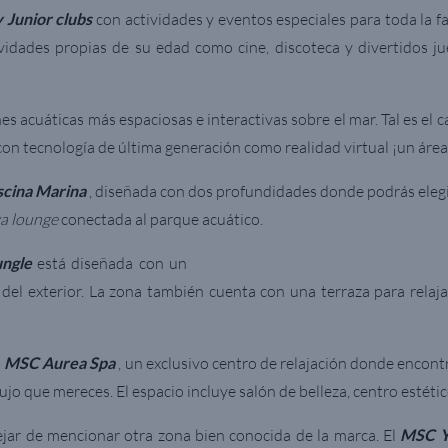
y Junior clubs
con actividades y eventos especiales para toda la fa
vidades propias de su edad como cine, discoteca y divertidos ju
es acuáticas más espaciosas e interactivas sobre el mar. Tal es el 
n tecnología de última generación como realidad virtual ¡un área i
scina Marina
, diseñada con dos profundidades donde podrás elegir
a lounge
conectada al parque acuático.
ungle
está diseñada con un
 del exterior. La zona también cuenta con una terraza para relaja
o
MSC Aurea Spa
, un exclusivo centro de relajación donde encont
jo que mereces. El espacio incluye salón de belleza, centro estétic
ejar de mencionar otra zona bien conocida de la marca. El
MSC Y