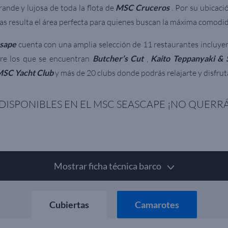
rande y lujosa de toda la flota de
MSC Cruceros
. Por su ubicaci
 resulta el área perfecta para quienes buscan la máxima comodid
sape
cuenta con una amplia selección de 11 restaurantes incluyen
tre los que se encuentran
Butcher’s Cut
,
Kaito Teppanyaki & 
SC Yacht Club
y más de 20 clubs donde podrás relajarte y disfrut
ISPONIBLES EN EL MSC SEASCAPE ¡NO QUERRÁ
Mostrar ficha técnica barco
Cubiertas
Camarotes