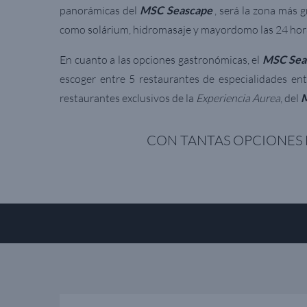
panorámicas del
MSC Seascape
, será la zona más g
como solárium, hidromasaje y mayordomo las 24 horas
En cuanto a las opciones gastronómicas, el
MSC Sea
escoger entre 5 restaurantes de especialidades en
restaurantes exclusivos de la
Experiencia Aurea
, del
M
CON TANTAS OPCIONES D