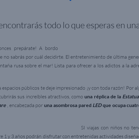
encontrarás todo lo que esperas en un
onces prepárate! A bordo
 no sabrás por cuál decidirte. El entretenimiento de última gene
ntaña rusa sobre el mar! Lista para ofrecer a los adictos a la a
os espacios públicos te deje impresionado ¡y con toda razón! Por a
cubrirás sus increíbles atractivos, como
una réplica de la
Estatua
are
, encabezada por
una asombrosa pared
LED
que ocupa cuatro
SI viajas con niños no te
e 1 y 3 años podrán disfrutar con entretenidas actividades diseña