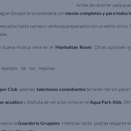
Antes de recorrer cada pue
wegian Escape te sorprenderá con
menús completos y para todos l
escados hasta carnes y verduras preparados con un estilo único.
ales.
de buena música cena en el
Manhattan Room
. Otras opciones ig
 ejemplo de los mejores
per Club
, además,
talentosos comediantes
te harán reír sin parar
ue acuático
y disfruta de ver a los niños en el
Aqua Park Kids
.
Otr
ovecha la
Guardería Gruppies
. Mientras tanto podrás relajarte e