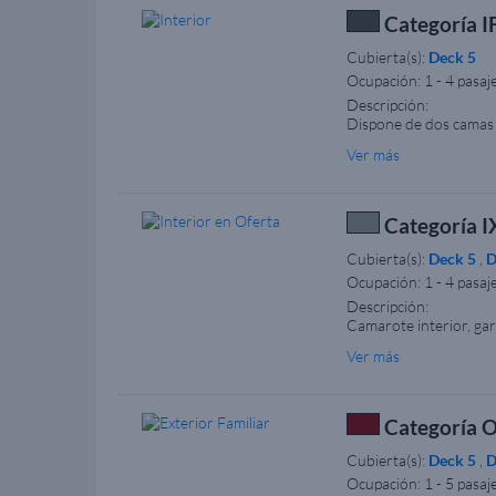
Categoría IF
Cubierta(s):
Deck 5
Ocupación:
1 - 4 pasaj
Descripción:
Dispone de dos camas 
aproximado del camarot
Ver más
a las imágenes. La ima
Categoría IX
Cubierta(s):
Deck 5
,
D
Ocupación:
1 - 4 pasaj
Descripción:
Camarote interior, gar
del embarque. Una vez
Ver más
televisión, cuarto de
disposición y los mueb
Categoría O4
Cubierta(s):
Deck 5
,
D
Ocupación:
1 - 5 pasaj