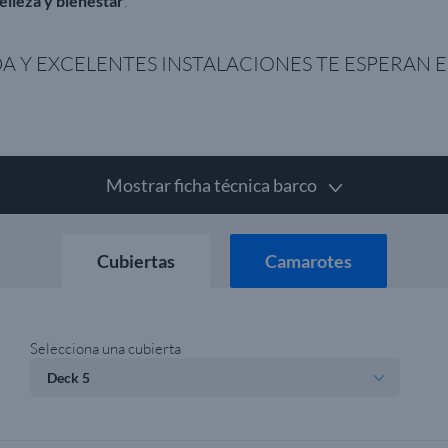
elleza y bienestar
.
A Y EXCELENTES INSTALACIONES TE ESPERAN E
Mostrar ficha técnica barco
Cubiertas
Camarotes
Selecciona una cubierta