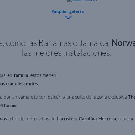
Ampliar galería
s, como las Bahamas o Jamaica,
Norwe
las mejores instalaciones.
ajas en
familia
, estos tienen
ños o adolescentes
.
ta por un camarote con balcón o una suite de la zona exclusiva
Th
4 horas
.
ndas
a bordo, entre ellas de
Lacoste
y
Carolina Herrera
, o pasa