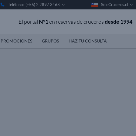
Teléfono: (+56) 2 2897 3468
SoloCruceros.cl
El portal
Nº1
en reservas de cruceros
desde 1994
PROMOCIONES
GRUPOS
HAZ TU CONSULTA