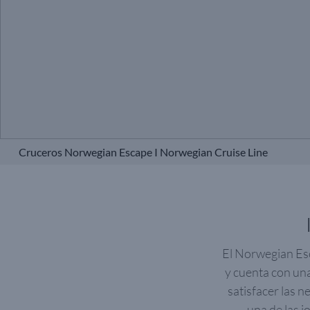
Cruceros Norwegian Escape I Norwegian Cruise Line
El Norwegian Esc
y cuenta con un
satisfacer las n
una de las j