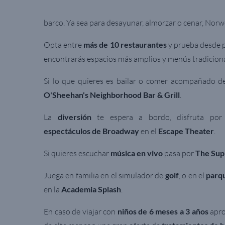
barco. Ya sea para desayunar, almorzar o cenar, Nor
Opta entre
más de 10 restaurantes
y prueba desde p
encontrarás espacios más amplios y menús tradicion
Si lo que quieres es bailar o comer acompañado 
O'Sheehan's Neighborhood Bar & Grill
.
La
diversión
te espera a bordo, disfruta por
espectáculos de Broadway
en el
Escape Theater
.
Si quieres escuchar
música en vivo
pasa por
The Sup
Juega en familia en el simulador de
golf
,
o
en el
parq
en la
Academia Splash
.
En caso de viajar con
niños de 6 meses a 3 años
apr