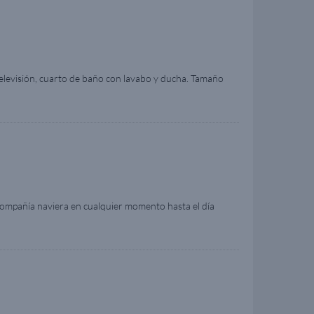
elevisión, cuarto de baño con lavabo y ducha. Tamaño
 la disposición y los muebles pueden variar respecto
 compañía naviera en cualquier momento hasta el día
mas convertibles en una de matrimonio. Cuenta con
tro de la misma categoría de camarote, el tamaño, la
con fines ilustrativos.