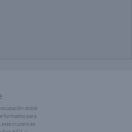
e
n ocupación doble
te formados para
, este crucero es
an Epic NCL y