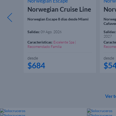
Norwegian Escape
Norw
 Line
Norwegian Cruise Line
Norw
e Puerto
Norwegian Escape 8 días desde Miami
Norwegi
Cañave
Salidas:
09 Ago. 2026
Salidas:
2027
Características:
Excelente Spa
Caracte
Recomendado Familia
Recome
desde
desde
$684
$5
Ver t