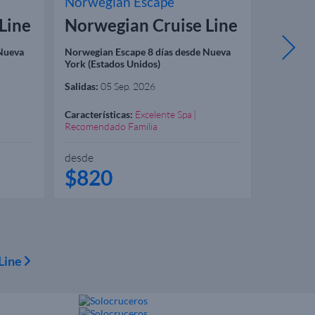
Norwegian Escape
Norweg
Line
Norwegian Cruise Line
Norwe
 Nueva
Norwegian Escape 8 días desde Nueva
Norwegian
York (Estados Unidos)
York (Est
Salidas:
05 Sep. 2026
Salidas:
12
Características:
Excelente Spa
Caracterís
Recomendado Familia
Recomend
desde
desde
$820
$80
 Line