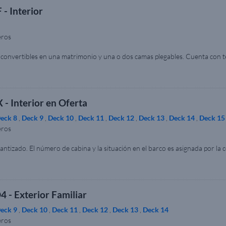
 - Interior
eros
convertibles en una matrimonio y una o dos camas plegables. Cuenta con t
e: 12 – 18 m². Nota: Dentro de la misma categoría de camarote, el tamaño,
gen se muestra únicamente con fines ilustrativos.
 - Interior en Oferta
eck 8
,
Deck 9
,
Deck 10
,
Deck 11
,
Deck 12
,
Deck 13
,
Deck 14
,
Deck 15
eros
antizado. El número de cabina y la situación en el barco es asignada por la
 asignado el número de cabina no se permiten cambios. Dispone de dos ca
 baño con lavabo y ducha. Tamaño aproximado del camarote: 12 m². Nota: Den
les pueden variar respecto a las imágenes. La imagen se muestra únicamente 
 - Exterior Familiar
eck 9
,
Deck 10
,
Deck 11
,
Deck 12
,
Deck 13
,
Deck 14
eros