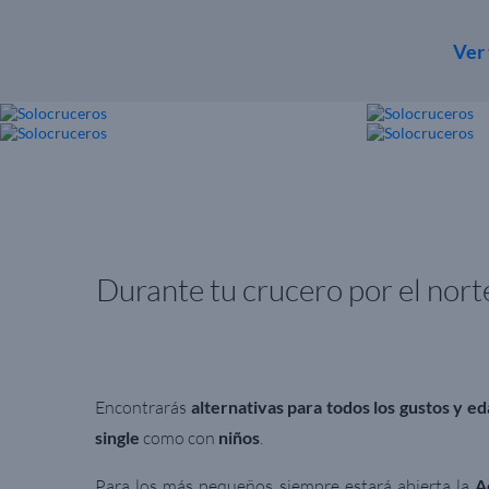
Ver
Durante tu crucero por el nort
Encontrarás
alternativas para todos los gustos y e
single
como con
niños
.
Para los más pequeños siempre estará abierta la
A