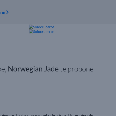
ine
be
, Norwegian Jade
te propone
eojuegos
hasta una
escuela de circo
. Un
equipo de