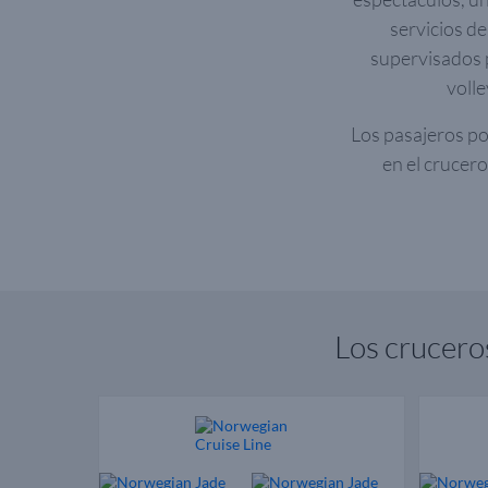
servicios de
supervisados p
volle
Los pasajeros po
en el crucer
Los crucer