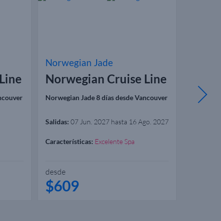
Norwegian Jade
Norweg
Line
Norwegian Cruise Line
Norwe
ncouver
Norwegian Jade 8 días desde Vancouver
Norwegian
Salidas:
07 Jun. 2027 hasta 16 Ago. 2027
Salidas:
10
2027
Características:
Excelente Spa
Caracterís
desde
desde
$609
$47