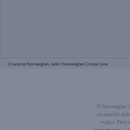
Cruceros Norwegian Jade I Norwegian Cruise Line
El Norwegian J
ocupación doble
nudos. Pero e
espectáculos, un