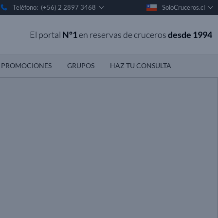
Teléfono: (+56) 2 2897 3468
SoloCruceros.cl
El portal
Nº1
en reservas de cruceros
desde 1994
PROMOCIONES
GRUPOS
HAZ TU CONSULTA