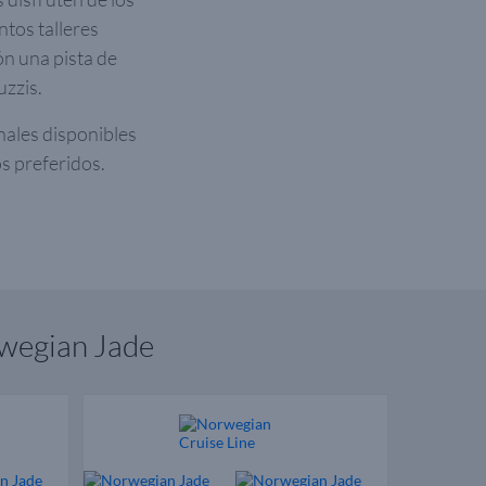
ntos talleres
ón una pista de
uzzis.
nales disponibles
s preferidos.
rwegian Jade