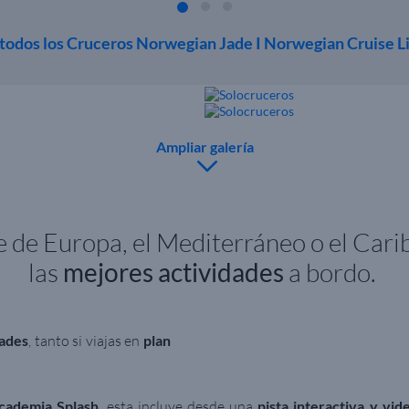
 todos los Cruceros Norwegian Jade I Norwegian Cruise L
Ampliar galería
e de Europa, el Mediterráneo o el Cari
las
mejores actividades
a bordo.
dades
, tanto si viajas en
plan
cademia Splash
, esta incluye desde una
pista interactiva y vid