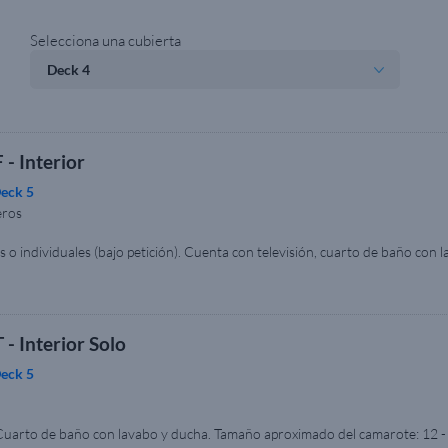
Selecciona una cubierta
 - Interior
eck 5
eros
o individuales (bajo petición). Cuenta con televisión, cuarto de baño con
a cuenta con camarotes adaptados para pasajeros con necesidades especiales 
isponibilidad al seleccionar la categoría. Se requiere documentación acredit
r un formulario de necesidades especiales facilitado por la compañía navie
ión y los muebles pueden variar respecto a las imágenes. La imagen se muestr
 - Interior Solo
eck 5
arto de baño con lavabo y ducha. Tamaño aproximado del camarote: 12 - 