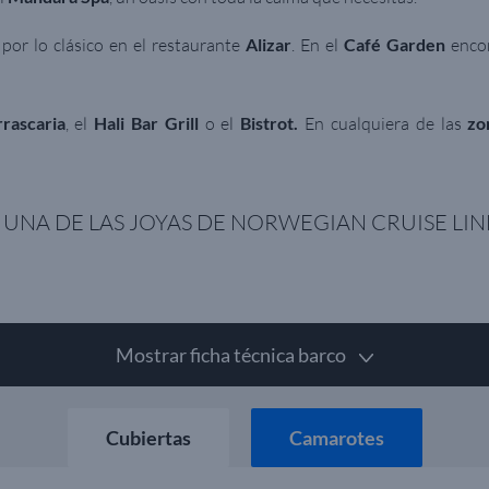
por lo clásico en el restaurante
Alizar
. En el
Café Garden
encon
ascaria
, el
Hali Bar Grill
o el
Bistrot.
En cualquiera de las
zo
, UNA DE LAS JOYAS DE NORWEGIAN CRUISE LI
Mostrar ficha técnica barco
Cubiertas
Camarotes