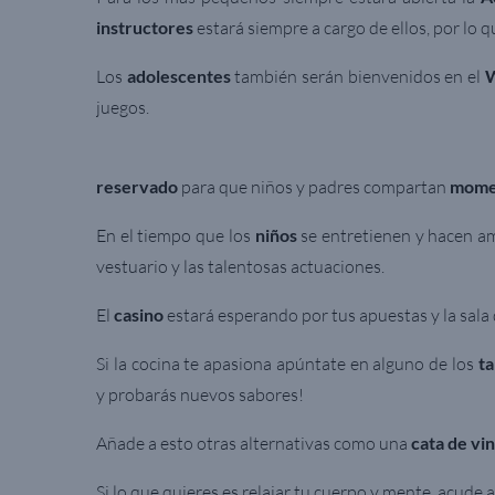
instructores
estará siempre a cargo de ellos, por lo
Los
adolescentes
también serán bienvenidos en el
W
juegos.
reservado
para que niños y padres compartan
momen
En el tiempo que los
niños
se entretienen y hacen a
vestuario y las talentosas actuaciones.
El
casino
estará esperando por tus apuestas y la sala
S
i la cocina te apasiona apúntate en alguno de los
ta
y probarás nuevos sabores!
Añade a esto otras alternativas como una
cata de vi
Si lo que quieres es relajar tu cuerpo y mente, acude 