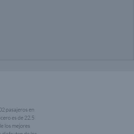
02 pasajeros en
ucero es de 22.5
de los mejores
 disfruten de los