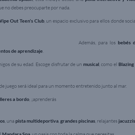
 que no debes preocuparte por nada.
ipe Out Teen's Club
, un espacio exclusivo para ellos donde soci
Además, para los
bebés
tos de aprendizaje
.
migos de su edad. Escoge disfrutar de un
musical
, como el
Blazing
 de juego será ideal para un momento entretenido junto al mar.
lleres a bordo
, ¡aprenderás
nos
, una
pista multideportiva
,
grandes piscinas
, relajantes
jacuzzi
al
Mandara Spa
, un oasis con toda la calma que necesitas.