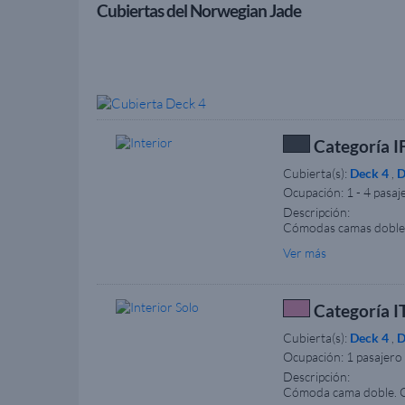
Cubiertas del Norwegian Jade
Categoría IF
Cubierta(s):
Deck 4
,
D
Ocupación:
1 - 4 pasaj
Descripción:
Cómodas camas dobles 
– 25 m². Esta categorí
Ver más
ruedas. Comprueba la d
además de cumplimenta
el tamaño, la disposic
Categoría IT
Cubierta(s):
Deck 4
,
D
Ocupación:
1 pasajero
Descripción:
Cómoda cama doble. Cu