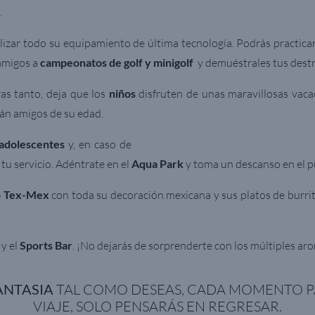
.
ilizar todo su equipamiento de última tecnología. Podrás practica
 amigos a
campeonatos de golf y minigolf
y demuéstrales tus dest
as tanto, deja que los
niños
disfruten de unas maravillosas vaca
rán amigos de su edad.
adolescentes
y, en caso de
tu servicio. Adéntrate en el
Aqua Park
y toma un descanso en el p
o Tex-Mex
con toda su decoración mexicana y sus platos de burrit
y el
Sports Bar
. ¡No dejarás de sorprenderte con los múltiples ar
ANTASIA
TAL COMO DESEAS, CADA MOMENTO PA
VIAJE, SOLO PENSARÁS EN REGRE
SAR.