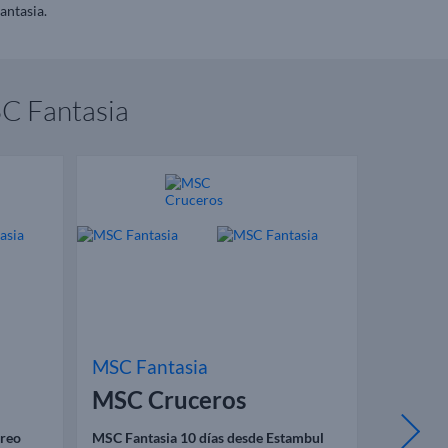
antasia.
SC Fantasia
MSC Fantasia
MSC Fa
MSC Cruceros
MSC 
ireo
MSC Fantasia 10 días desde Estambul
MSC Fanta