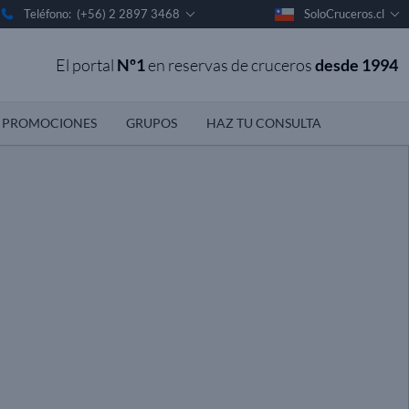
Teléfono: (+56) 2 2897 3468
SoloCruceros.cl
El portal
Nº1
en reservas de cruceros
desde 1994
PROMOCIONES
GRUPOS
HAZ TU CONSULTA