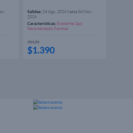
ov.
Salidas:
24 Ago. 2026 hasta 04 Nov.
Salidas:
15
2026
Características:
Excelente Spa
Caracterís
Recomendado Familias
Recomend
desde
desde
$1.390
$51