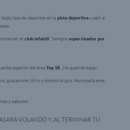
r todo tipo de deportes en la
pista
deportiva
y salir a
rezas.
ciones en el
club infantil
. Siempre
supervisados por
uente superior del área
Top 18
. ¡No querrás bajar!
os, guacamole, chilis y bistecs Angus. Acompaña esas
omas y sabores!
SARÁ VOLANDO Y, AL TERMINAR TU