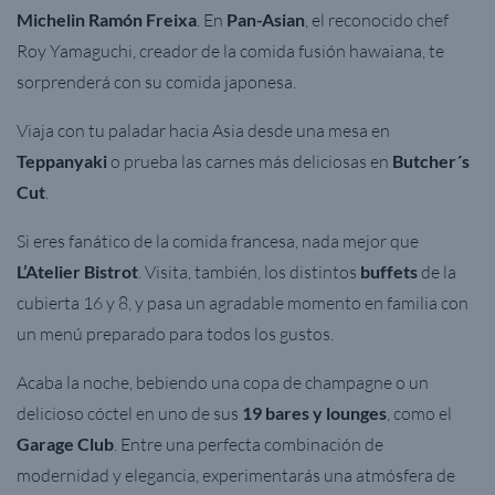
Michelin Ramón Freixa
. En
Pan-Asian
, el reconocido chef
Roy Yamaguchi, creador de la comida fusión hawaiana, te
sorprenderá con su comida japonesa.
Viaja con tu paladar hacia Asia desde una mesa en
Teppanyaki
o prueba las carnes más deliciosas en
Butcher´s
Cut
.
Si eres fanático de la comida francesa, nada mejor que
L’Atelier Bistrot
. Visita, también, los distintos
buffets
de la
cubierta 16 y 8, y pasa un agradable momento en familia con
un menú preparado para todos los gustos.
Acaba la noche, bebiendo una copa de champagne o un
delicioso cóctel en uno de sus
19 bares y lounges
, como el
Garage Club
. Entre una perfecta combinación de
modernidad y elegancia, experimentarás una atmósfera de