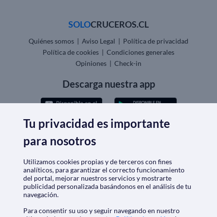
SOLO
CRUCEROS.CL
Quiénes somos
|
Aviso Legal
|
Política de privacidad
Política de cookies
|
Condiciones generales
Opiniones
|
Check-in
Descarga nuestra app
Tu privacidad es importante
para nosotros
Nos acreditan
Utilizamos cookies propias y de terceros con fines
analíticos, para garantizar el correcto funcionamiento
del portal, mejorar nuestros servicios y mostrarte
publicidad personalizada basándonos en el análisis de tu
navegación.
Para consentir su uso y seguir navegando en nuestro