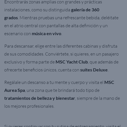
Encontrarás zonas amplias con grandes y prácticas
instalaciones, como su distinguida
galería de 360
grados
.
Mientras pruebas una refrescante bebida, deléitate
en el atrio central con pantallas de alta definición y un
escenario con
música en vivo
.
Para descansar, elige entre las diferentes cabinas y disfruta
de sus comodidades. C
onviértete, si quieres, en un pasajero
exclusivo y forma parte de
MSC Yacht Club
, que además de
ofrecerte beneficios únicos, cuenta con
suites Deluxe
.
Regálale un descanso a tu mente y cuerpo y visita el
MSC
Aurea Spa
, una zona que te brindará todo tipo de
tratamientos de belleza y bienestar
, siempre de la mano de
los mejores profesionales.
Si quieres continuar con tu rutina de entrenamiento, visita el