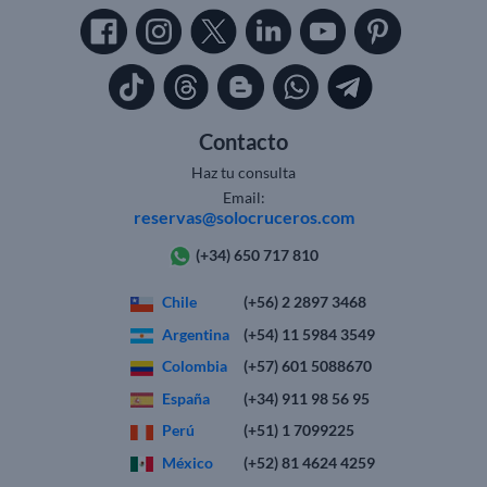
Contacto
Haz tu consulta
Email:
reservas@solocruceros.com
(+34) 650 717 810
Chile
(+56) 2 2897 3468
Argentina
(+54) 11 5984 3549
Colombia
(+57) 601 5088670
España
(+34) 911 98 56 95
Perú
(+51) 1 7099225
México
(+52) 81 4624 4259