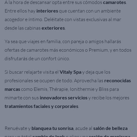
A la hora de descansar opta entre sus cómodos
camarotes
.
Entre ellos hay
interiores
que cuentan con un ambiente
acogedor e íntimo. Deléitate con vistas exclusivas al mar
desde las cabinas
exteriores
.
Ya sea que viajes en
familia
, con
pareja
o
amigos
hallarás
ofertas de camarotes más económicos o Premium, y en todos
disfrutarás de un confort único.
Si buscar relajarte visita el
Vitaly Spa
y deja que los
profesionales se ocupen de todo. Aprovecha las
reconocidas
marcas
como Elemis, Thérapie, Ionithermie y Bliss para
mimarte con sus
innovadores servicios
y recibe los mejores
tratamientos faciales y corporales
.
Renuévate y
blanquea tu sonrisa
, acude al
salón de belleza
para un total
cambio de look
o elige una
sesión de manicura