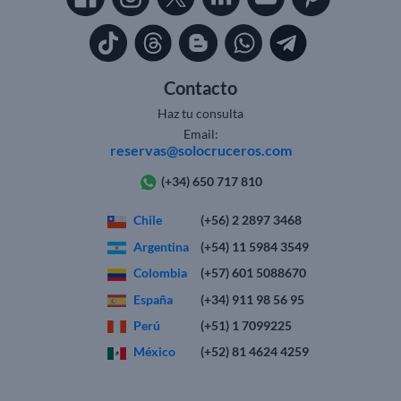
Contacto
Haz tu consulta
Email:
reservas@solocruceros.com
(+34) 650 717 810
Chile
(+56) 2 2897 3468
Argentina
(+54) 11 5984 3549
Colombia
(+57) 601 5088670
España
(+34) 911 98 56 95
Perú
(+51) 1 7099225
México
(+52) 81 4624 4259