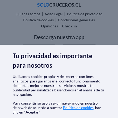
SOLO
CRUCEROS.CL
Quiénes somos
|
Aviso Legal
|
Política de privacidad
Política de cookies
|
Condiciones generales
Opiniones
|
Check-in
Descarga nuestra app
Tu privacidad es importante
para nosotros
Nos acreditan
Utilizamos cookies propias y de terceros con fines
analíticos, para garantizar el correcto funcionamiento
del portal, mejorar nuestros servicios y mostrarte
publicidad personalizada basándonos en el análisis de tu
navegación.
Para consentir su uso y seguir navegando en nuestro
sitio web de acuerdo a nuestra
Política de cookies
, haz
clic en "
Aceptar
"