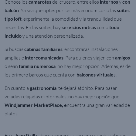
Conoce los
camarotes
del crucero, entre ellos
internos
y
con
balcón
.
Ya sea que optes por los más económicos o las
suites
tipo loft
, experimenta la comodidad y la tranquilidad que
necesitas. En
las
suites
, hay
servicios extras
como
todo
incluido
y una
atención personalizada
.
Si buscas
cabinas familiares
, encontrarás instalaciones
amplias e
intercomunicadas
. Para quienes viajen con
amigos
o sean
familia numerosa
, no hay mejor opción. Además, es de
los primero barcos que cuenta con
balcones virtuale
s.
En cuanto a
gastronomía
, te dejará atónito. Para pasar
veladas relajadas e informales, no hay mejor opción que
Windjammer MarketPlace, e
ncuentra una gran variedad de
platos.
En el
Icon Grill
saborea exquisitas carnes o prueba sabores