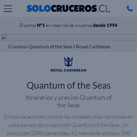
El portal
Nº1
en reservas de cruceros
desde 1994
Cruceros Quantum of the Seas I Royal Caribbean
Quantum of the Seas
Itinerarios y precios Quantum of
the Seas
En tus vacaciones conoce las ciudades más hermosas en
cada parada de crucero del Quantum of the Seas. Un
barco con 2090 camarotes, 41 metros de ancho y 348