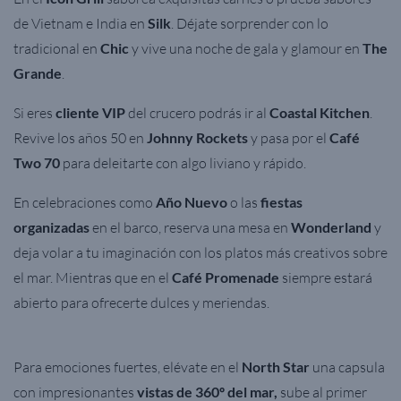
de Vietnam e India en
Silk
. Déjate sorprender con lo
tradicional en
Chic
y vive una noche de gala y glamour en
The
Grande
.
Si eres
cliente VIP
del crucero podrás ir al
Coastal Kitchen
.
Revive los años 50 en
Johnny Rockets
y pasa por el
Café
Two 70
para deleitarte con algo liviano y rápido.
En celebraciones como
Año Nuevo
o las
fiestas
organizadas
en el barco, reserva una mesa en
Wonderland
y
deja volar a tu imaginación con los platos más creativos sobre
el mar. Mientras que en e
l
Café Promenade
siempre estará
abierto para ofrecerte
dulces y meriendas.
Para emociones fuertes, elévate en el
North Star
una capsula
con impresionantes
vistas de 360º del mar,
sube al primer