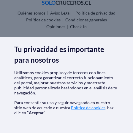
SOLO
CRUCEROS.CL
Quiénes somos
|
Aviso Legal
|
Política de privacidad
Política de cookies
|
Condiciones generales
Opiniones
|
Check-in
Descarga nuestra app
Tu privacidad es importante
para nosotros
Utilizamos cookies propias y de terceros con fines
Nos acreditan
analíticos, para garantizar el correcto funcionamiento
del portal, mejorar nuestros servicios y mostrarte
publicidad personalizada basándonos en el análisis de tu
navegación.
Para consentir su uso y seguir navegando en nuestro
sitio web de acuerdo a nuestra
Política de cookies
, haz
clic en "
Aceptar
"