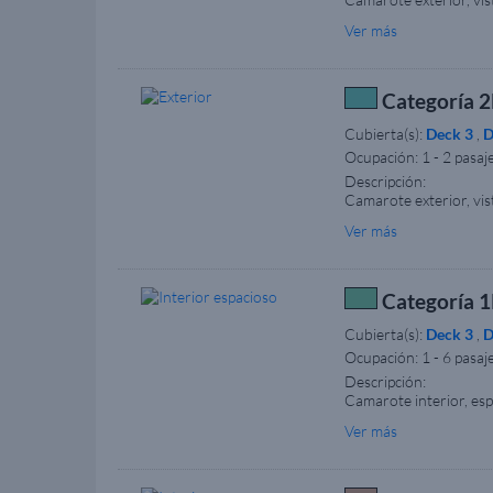
cama doble y/o una ca
Ver más
camarotes adaptados pa
seleccionar la categor
formulario de necesida
muebles pueden variar 
Categoría 2
Cubierta(s):
Deck 3
,
D
Ocupación:
1 - 2 pasaj
Descripción:
Camarote exterior, vis
cama doble y/o una ca
Ver más
categoría de camarote,
ilustrativos.
Categoría 1R
Cubierta(s):
Deck 3
,
D
Ocupación:
1 - 6 pasaj
Descripción:
Camarote interior, esp
TV y teléfono. Cuarto
Ver más
los muebles pueden var