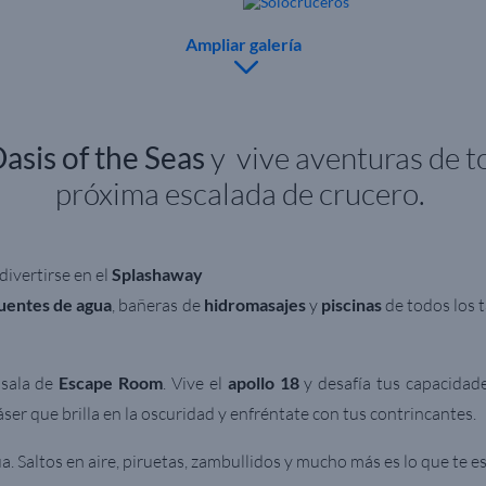
Ampliar galería
asis of the Seas
y
v
ive aventuras de to
próxima escalada de crucero.
ivertirse en el
Splashaway
uentes de agua
, bañeras de
hidromasajes
y
piscinas
de todos los
 sala de
Escape Room
. Vive el
apollo 18
y desafía tus capacidade
áser que brilla en la oscuridad y enfréntate con tus contrincantes.
a. Saltos en aire, piruetas, zambullidos y mucho más es lo que te 