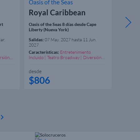
Oasis of the Seas
Oasis o
Royal Caribbean
Royal
rt
Oasis of the Seas 8 días desde Cape
Oasis of t
Liberty (Nueva York)
Liberty (
ar.
Salidas:
07 May. 2027 hasta 11 Jun.
Salidas:
09
2027
Características:
Entretenimiento
Caracterís
rsión
Incluido
Teatro Broadway
Diversión
Incluido
Garantizada
Excelente Spa
Garantiza
Recomendado Familias
Recomend
desde
desde
$806
$69
n