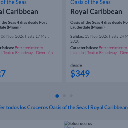
 of the Seas
Oasis of the Seas
al Caribbean
Royal Caribbean
f the Seas 4 días desde Fort
Oasis of the Seas 4 días desde Fo
ale (Miami)
Lauderdale (Miami)
06 Nov. 2026 hasta 17 Mar.
Salidas:
13 Nov. 2026 hasta 24 M
2028
rísticas:
Entretenimiento
Características:
Entretenimiento
Teatro Broadway
Diversión
Incluido
Teatro Broadway
Dive
zada
Excelente Spa
Garantizada
Excelente Spa
ndado Familias
Recomendado Familias
desde
27
$349
er todos los Cruceros Oasis of the Seas I Royal Caribbea