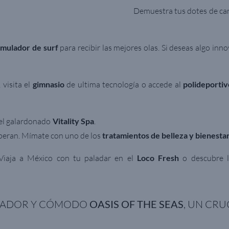
Demuestra tus dotes de can
imulador de surf
para recibir las mejores olas. Si deseas algo inno
visita el
gimnasio
de ultima tecnología o accede al
polideportiv
 el galardonado
Vitality Spa
.
speran. Mímate con uno de los
tratamientos de belleza y bienesta
 Viaja a México con tu paladar en el
Loco Fresh
o descubre l
OVADOR Y CÓMODO
OASIS OF THE SEAS
, UN CRU