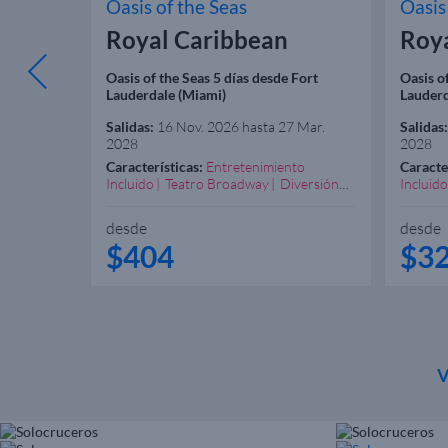
Oasis of the Seas
Oasis
Royal Caribbean
Roy
Fort
Oasis of the Seas 5 días desde Fort
Oasis o
Lauderdale (Miami)
Lauderd
 Ene. 2027
Salidas:
16 Nov. 2026 hasta 27 Mar.
Salidas:
2028
2028
to
Características:
Entretenimiento
Caracte
versión
Incluido
Teatro Broadway
Diversión
Incluido
Garantizada
Excelente Spa
Garanti
Recomendado Familias
Recome
desde
desde
$404
$3
V