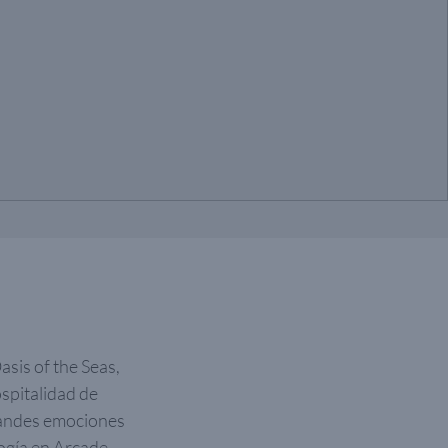
asis of the Seas,
spitalidad de
grandes emociones
logía en Arcade.