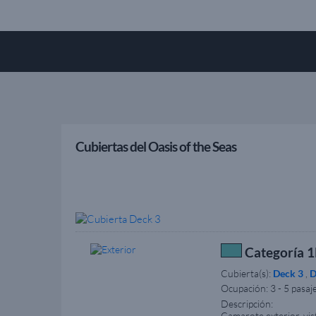
Cubiertas del Oasis of the Seas
Categoría 1
Cubierta(s):
Deck 3
,
D
Ocupación:
3 - 5 pasaj
Descripción:
Camarote exterior, vis