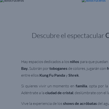
Descubre el espectacular
O
Hay espacios dedicados a los
niños
para que puedan d
Bay.
Subirán por
toboganes
de colores, jugarán con
f
entre ellos
Kung Fu Panda
y
Shrek
.
Si quieres vivir un momento en
familia
, opta por la
Adéntrate a la
ciudad de cristal
, deslúmbrate con el l
Vive la experiencia de los
shows de acróbatas
del agu