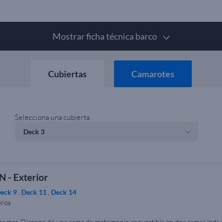
Mostrar ficha técnica barco
Cubiertas
Camarotes
Selecciona una cubierta
N - Exterior
eck 9
,
Deck 11
,
Deck 14
eros
ta mar. Dispone de una cama de matrimonio convertible en dos camas indivi