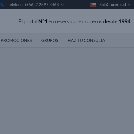
Teléfono: (+56) 2 2897 3468
SoloCruceros.cl
El portal
Nº1
en reservas de cruceros
desde 1994
PROMOCIONES
GRUPOS
HAZ TU CONSULTA