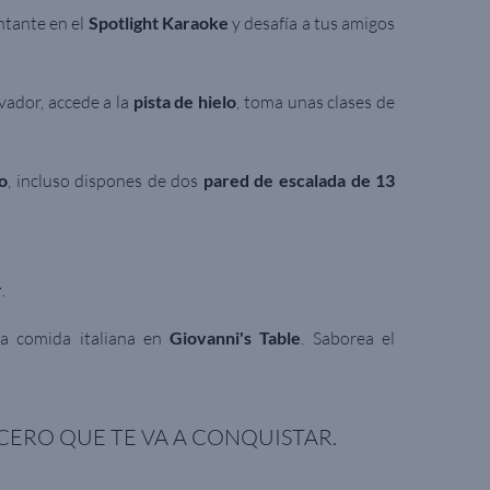
tante en el
Spotlight Karaoke
y desafía a tus amigos
vador, accede a la
pista de hielo
, toma unas clases de
o
, incluso dispones de dos
pared de escalada de 13
r
.
a comida italiana en
Giovanni's Table
. Saborea el
CERO QUE TE VA A CONQUISTAR.