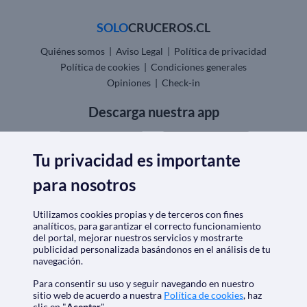
SOLO
CRUCEROS.CL
Quiénes somos
|
Aviso Legal
|
Política de privacidad
Política de cookies
|
Condiciones generales
Opiniones
|
Check-in
Descarga nuestra app
Tu privacidad es importante
para nosotros
Nos acreditan
Utilizamos cookies propias y de terceros con fines
analíticos, para garantizar el correcto funcionamiento
del portal, mejorar nuestros servicios y mostrarte
publicidad personalizada basándonos en el análisis de tu
navegación.
Para consentir su uso y seguir navegando en nuestro
sitio web de acuerdo a nuestra
Política de cookies
, haz
clic en "
Aceptar
"