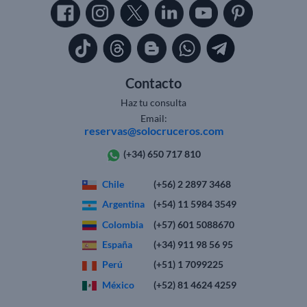
Contacto
Haz tu consulta
Email:
reservas@solocruceros.com
(+34) 650 717 810
Chile
(+56) 2 2897 3468
Argentina
(+54) 11 5984 3549
Colombia
(+57) 601 5088670
España
(+34) 911 98 56 95
Perú
(+51) 1 7099225
México
(+52) 81 4624 4259