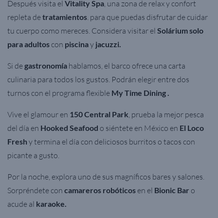
Después visita el
Vitality Spa
, una zona de relax y confort
repleta de
tratamientos
.
para que puedas disfrutar de cuidar
tu cuerpo como mereces.
Considera visitar el
Solárium solo
para adultos
con
piscina
y
jacuzzi.
Si de
gastronomía
hablamos, el barco ofrece una carta
culinaria para todos los gustos. Podrán elegir entre dos
turnos con el programa flexible
My Time Dining .
Vive el glamour en
150 Central Park
, prueba la mejor pesca
del día en
Hooked Seafood
o siéntete en México en
El Loco
Fresh
y t
ermina el día con
deliciosos
burritos o tacos con
picante a gusto.
Por la noche, explora uno de sus magníficos bares y salones.
Sorpréndete con
camareros robóticos
en el
Bionic Bar
o
acude al
karaoke.