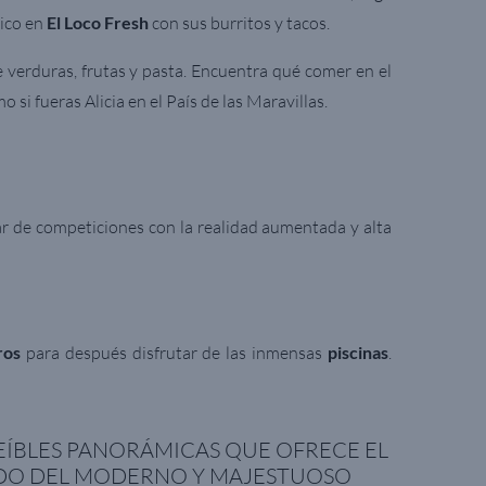
ico en
El Loco Fresh
con sus burritos y tacos.
e verduras, frutas y pasta. Encuentra qué comer en el
mo si fueras Alicia en el País de las Maravillas.
par de competiciones con la realidad aumentada y alta
ros
para después disfrutar de las inmensas
piscinas
.
EÍBLES PANORÁMICAS QUE OFRECE EL
ORDO DEL MODERNO Y MAJESTUOSO