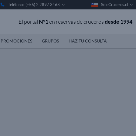
Teléfono: (+56) 2 2897 3468
SoloCruceros.cl
El portal
Nº1
en reservas de cruceros
desde 1994
PROMOCIONES
GRUPOS
HAZ TU CONSULTA