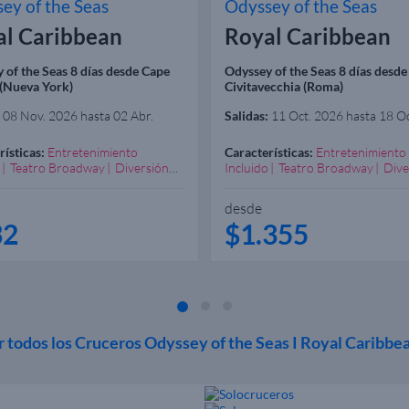
ey of the Seas
Odyssey of the Seas
al Caribbean
Royal Caribbean
 of the Seas 8 días desde Cape
Odyssey of the Seas 8 días desde
 (Nueva York)
Civitavecchia (Roma)
08 Nov. 2026 hasta 02 Abr.
Salidas:
11 Oct. 2026 hasta 18 O
rísticas:
Entretenimiento
Características:
Entretenimiento
Teatro Broadway
Diversión
Incluido
Teatro Broadway
Dive
zada
Excelente Spa
Garantizada
Excelente Spa
ndado Familias
Recomendado Familias
desde
32
$1.355
r todos los Cruceros Odyssey of the Seas I Royal Caribbe