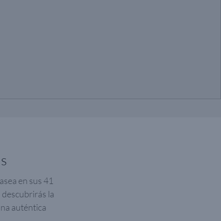
as
Pasea en sus 41
 descubrirás la
una auténtica