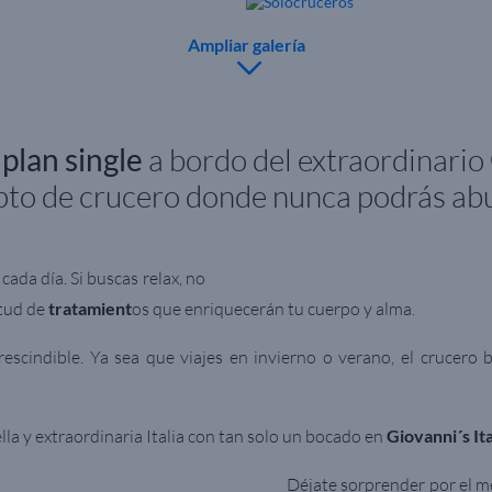
Ampliar galería
n
plan single
a bordo del extraordinario
to de crucero donde nunca podrás abu
cada día. Si buscas relax, no
tud de
tratamient
os que enriquecerán tu cuerpo y alma.
escindible. Ya sea que viajes en invierno o verano, el crucero br
bella y extraordinaria Italia con tan solo un bocado en
Giovanni´s It
Déjate sorprender por el 