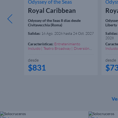
Odyssey of the Seas
Odyss
Royal Caribbean
Roy
esde Cape
Odyssey of the Seas 8 días desde
Odyssey
Civitavecchia (Roma)
Liberty
Salidas:
16 Ago. 2026 hasta 24 Oct. 2027
Salidas:
2028
to
Características:
Entretenimiento
Caracte
versión
Incluido
Teatro Broadway
Diversión
Incluido
Garantizada
Excelente Spa
Garanti
Recomendado Familias
Recome
desde
desde
$831
$7
Ve