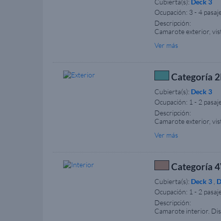
Cubierta(s):
Deck 3
Ocupación:
3 - 4 pasaj
Descripción:
Camarote exterior, vi
(bajo petición). Algun
Ver más
ducha y secador de pe
especiales y están ide
acreditativa que justi
naviera. Nota: Dentro 
Categoría 2
muestra únicamente con
Cubierta(s):
Deck 3
Ocupación:
1 - 2 pasaj
Descripción:
Camarote exterior, vi
(bajo petición). Algun
Ver más
ducha y secador de pe
especiales y están ide
acreditativa que justi
naviera. Nota: Dentro 
Categoría 4V
muestra únicamente con
Cubierta(s):
Deck 3
,
D
Ocupación:
1 - 2 pasaj
Descripción:
Camarote interior. Di
doble. Tocador, televi