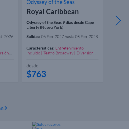
Odyssey of the Seas
Odyssey
Royal Caribbean
Royal
Odyssey of the Seas 9 días desde Cape
Odyssey o
Liberty (Nueva York)
Liberty (
ct. 2026
Salidas:
06 Feb. 2027 hasta 05 Feb. 2028
Salidas:
03
Características:
Entretenimiento
Caracterís
rsión
Incluido
Teatro Broadway
Diversión
Incluido
Garantizada
Excelente Spa
Garantiza
Recomendado Familias
Recomend
desde
desde
$763
$1.2
an