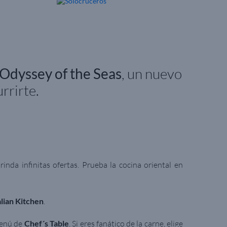
Odyssey of the Seas
, un nuevo
rrirte.
inda infinitas ofertas. Prueba la cocina oriental en
alian Kitchen
.
menú de
Chef´s Table
. Si eres fanático de la carne, elige