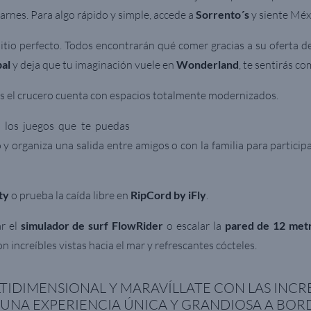
arnes. Para algo rápido y simple, accede a
Sorrento´s
y siente Méx
sitio perfecto. Todos encontrarán qué comer gracias a su oferta d
pal
y deja que tu imaginación vuele en
Wonderland
, te sentirás co
ues el crucero cuenta con espacios totalmente modernizados.
 los juegos que te puedas
 y organiza una salida entre amigos o con la familia para partici
ty
o prueba la caída libre en
RipCord by iFly
.
r el
simulador de surf FlowRider
o escalar la
pared de 12 met
con increíbles vistas hacia el mar y refrescantes cócteles.
LTIDIMENSIONAL Y MARAVÍLLATE CON LAS INCR
 UNA EXPERIENCIA ÚNICA Y GRANDIOSA A B