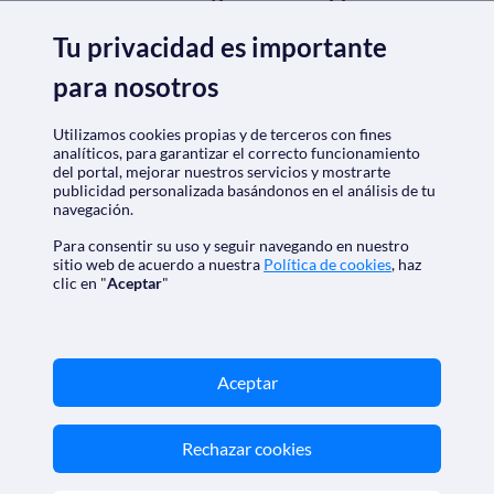
Tu privacidad es importante
para nosotros
Nos acreditan
Utilizamos cookies propias y de terceros con fines
analíticos, para garantizar el correcto funcionamiento
del portal, mejorar nuestros servicios y mostrarte
publicidad personalizada basándonos en el análisis de tu
navegación.
Para consentir su uso y seguir navegando en nuestro
sitio web de acuerdo a nuestra
Política de cookies
, haz
clic en "
Aceptar
"
SoloCruceros.cl - Agencia de viajes online con número de
autorización GC 001818
Aceptar
Marca registrada de Aethalia Viajes y Cruceros S.L. C.I.F.
B60418605
© 2026 SoloCruceros.cl
Rechazar cookies
Reservados todos los derechos.