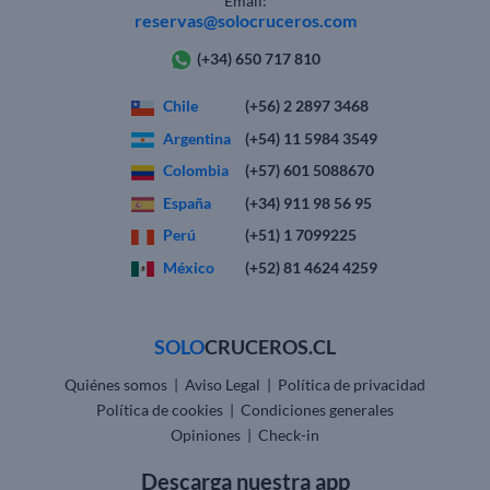
Email:
reservas@solocruceros.com
(+34) 650 717 810
Chile
(+56) 2 2897 3468
Argentina
(+54) 11 5984 3549
Colombia
(+57) 601 5088670
España
(+34) 911 98 56 95
Perú
(+51) 1 7099225
México
(+52) 81 4624 4259
SOLO
CRUCEROS.CL
Quiénes somos
|
Aviso Legal
|
Política de privacidad
Política de cookies
|
Condiciones generales
Opiniones
|
Check-in
Descarga nuestra app