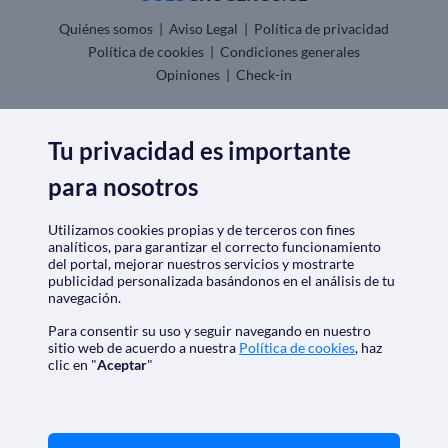
Quiénes somos
|
Aviso Legal
|
Política de privacidad
Política de cookies
|
Condiciones generales
Opiniones
|
Check-in
Descarga nuestra app
Tu privacidad es importante
para nosotros
Utilizamos cookies propias y de terceros con fines
Nos acreditan
analíticos, para garantizar el correcto funcionamiento
del portal, mejorar nuestros servicios y mostrarte
publicidad personalizada basándonos en el análisis de tu
navegación.
Para consentir su uso y seguir navegando en nuestro
sitio web de acuerdo a nuestra
Política de cookies
, haz
clic en "
Aceptar
"