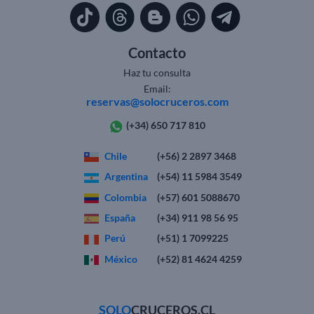
Contacto
Haz tu consulta
Email:
reservas@solocruceros.com
(+34) 650 717 810
Chile
(+56) 2 2897 3468
Argentina
(+54) 11 5984 3549
Colombia
(+57) 601 5088670
España
(+34) 911 98 56 95
Perú
(+51) 1 7099225
México
(+52) 81 4624 4259
SOLO
CRUCEROS.CL