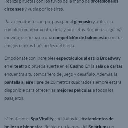
Realiza piruetas con los tuyos de la mano de
profesionales
circenses
y vuela por los aires.
Para ejercitar tu cuerpo, pasa por el
gimnasio
y utiliza su
completo equipamiento, cinta y bicicletas. Si quieres algo más
movido, participa en una
competición de baloncesto
con tus
amigos u otros huéspedes del barco.
Emociónate con increíbles
espectáculos al estilo Broadway
en el
teatro
o prueba suerte en el
Casino
. En la
sala de cartas
encuentra a tu compañero de juego y desafíalo. Además, la
pantalla al aire libre
de 20 metros cuadrados siempre estará
disponible para ofrecer las
mejores películas
a todos los
pasajeros.
Mímate en el
Spa Vitality
con todos los
tratamientos de
belleza y bienestar
. Relájate en la zona del
Solárium
con