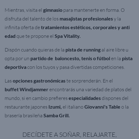
Mientras, visita el
gimnasio
para mantenerte en forma
. O
disfruta del talento de los
masajistas profesionales
y la
infinita oferta de
tratamientos estéticos, corporales y anti
edad
que te propone el
Spa Vitality.
Dispón
cuando quieras de la
pista de running
al aire libre u
opta por un
partido de baloncesto, tenis o fútbol
en la
pista
deportiva
con los tuyos y pasa divertidas competiciones.
Las
opciones gastronómicas
te sorprenderán. En el
buffet Windjammer
encontrarás una variedad de platos del
mundo, si en cambio prefieres
especialidades
dispones del
restaurante japones
Izumi,
el italiano
Giovanni's Table
o la
brasería brasileña
Samba Grill.
DECÍDETE A SOÑAR, RELAJARTE,