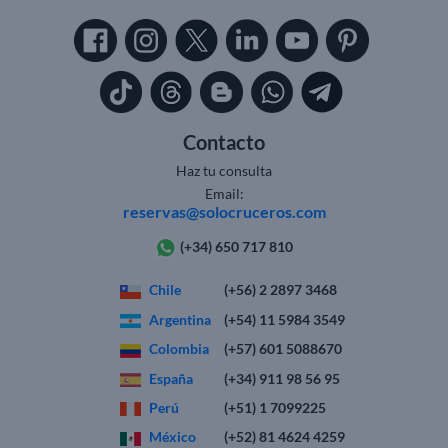
Contacto
Haz tu consulta
Email:
reservas@solocruceros.com
(+34) 650 717 810
Chile
(+56) 2 2897 3468
Argentina
(+54) 11 5984 3549
Colombia
(+57) 601 5088670
España
(+34) 911 98 56 95
Perú
(+51) 1 7099225
México
(+52) 81 4624 4259