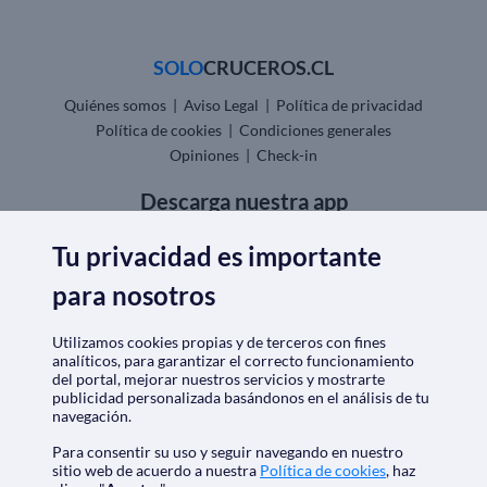
SOLO
CRUCEROS.CL
Quiénes somos
|
Aviso Legal
|
Política de privacidad
Política de cookies
|
Condiciones generales
Opiniones
|
Check-in
Descarga nuestra app
Tu privacidad es importante
para nosotros
Nos acreditan
Utilizamos cookies propias y de terceros con fines
analíticos, para garantizar el correcto funcionamiento
del portal, mejorar nuestros servicios y mostrarte
publicidad personalizada basándonos en el análisis de tu
navegación.
Para consentir su uso y seguir navegando en nuestro
sitio web de acuerdo a nuestra
Política de cookies
, haz